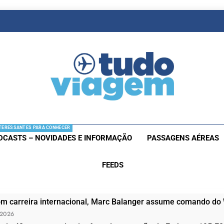
as De Viagem
s Aéreas E Hotéis Em Promocão
TERESSANTES PARA CONHECER
DCASTS – NOVIDADES E INFORMAÇÃO
PASSAGENS AÉREAS
FEEDS
om carreira internacional, Marc Balanger assume comando do
 2026