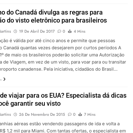
o do Canadá divulga as regras para
o do visto eletrônico para brasileiros
artins
19 De Abril De 2017
0
4 Mins
ção é válida por até cinco anos e permite que pessoas
o Canadá quantas vezes desejarem por curtos períodos A
 1º de maio os brasileiros poderão solicitar uma Autorização
a de Viagem, em vez de um visto, para voar para ou transitar
roporto canadense. Pela iniciativa, cidadãos do Brasil…
.
de viajar para os EUA? Especialista dá dicas
ocê garantir seu visto
artins
26 De Novembro De 2015
0
7 Mins
nhias aéreas estão vendendo passagens de ida e volta a
 R$ 1,2 mil para Miami. Com tantas ofertas, o especialista em