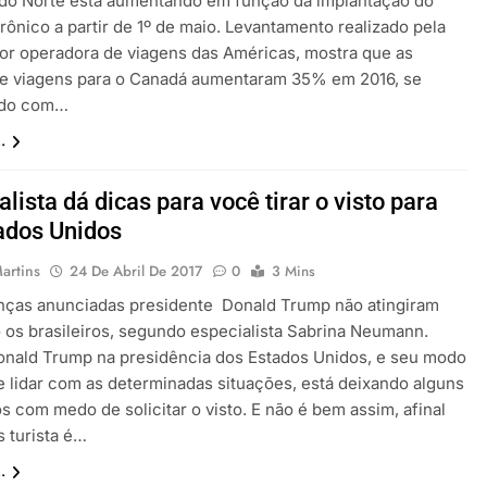
do Norte está aumentando em função da implantação do
trônico a partir de 1º de maio. Levantamento realizado pela
or operadora de viagens das Américas, mostra que as
e viagens para o Canadá aumentaram 35% em 2016, se
do com…
.
alista dá dicas para você tirar o visto para
ados Unidos
artins
24 De Abril De 2017
0
3 Mins
ças anunciadas presidente Donald Trump não atingiram
 os brasileiros, segundo especialista Sabrina Neumann.
nald Trump na presidência dos Estados Unidos, e seu modo
de lidar com as determinadas situações, está deixando alguns
os com medo de solicitar o visto. E não é bem assim, afinal
s turista é…
.