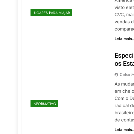
América 
visto ele
LUGARES PARA VIAJAR
CVC, mai
vendas d
compara
Leia mais..
Especi
os Est
Celso M
As mudan
em cheio
Com o Do
INFORMATIVO
radical 
brasileir
de conta
Leia mais..