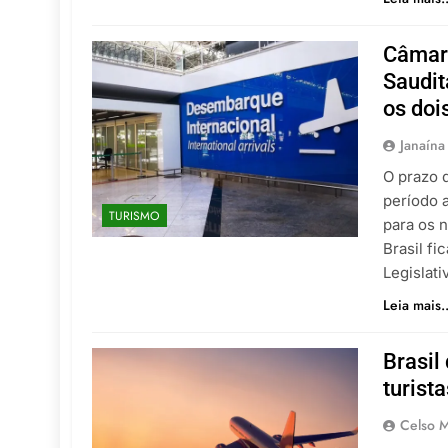
Câmara
Saudit
os doi
Janaína
O prazo 
período a
TURISMO
para os n
Brasil fi
Legislat
Leia mais..
Brasil
turist
Celso M