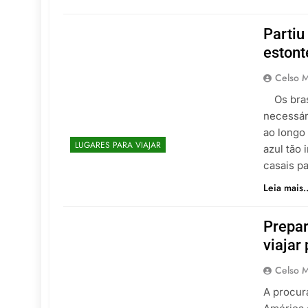
Partiu
estont
Celso M
Os brasi
necessár
ao longo
LUGARES PARA VIAJAR
azul tão
casais p
Leia mais..
Prepar
viajar
Celso M
A procura