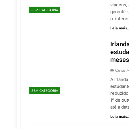
viagens,
SEM CATEGORIA
garantir 
o intere
Leia mais..
Irland
estuda
mese
Celso M
A Irland
estudant
SEM CATEGORIA
reduzido
1º de out
até a da
Leia mais..