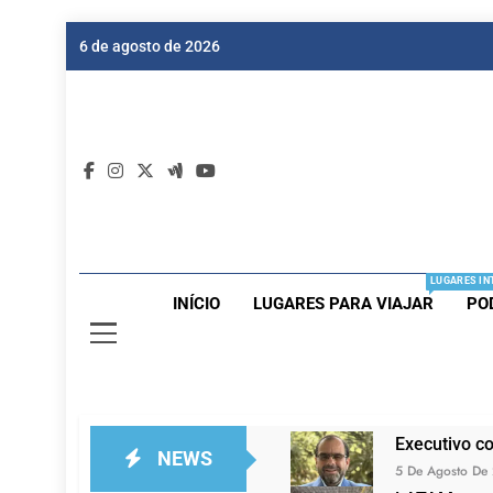
Skip
6 de agosto de 2026
to
content
Dic
Passagen
LUGARES IN
INÍCIO
LUGARES PARA VIAJAR
PO
Executivo c
NEWS
5 De Agosto De