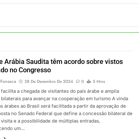
ia 42 rotas na primeira fase de operação do Embraer 195-E2
 2026
 voos diretos entre Porto Alegre e Montevidéu em dezembro
 2026
erra Catarinense: Região do Salto Caveiras atrai novos invest
 2026
pa em Um Só Lugar: Descubra as Atrações do Parque Mini-Eu
 2026
 e Arábia Saudita têm acordo sobre vistos
o Atomium: História, Ciência e a Melhor Vista de Bruxelas
ado no Congresso
 2026
 Fonseca
28 De Dezembro De 2024
0
5 Mins
facilita a chegada de visitantes do país árabe e amplia
 bilaterais para avançar na cooperação em turismo A vinda
as árabes ao Brasil será facilitada a partir da aprovação de
osta no Senado Federal que define a concessão bilateral de
 visita e a possibilidade de múltiplas entradas,
ecendo um…
.