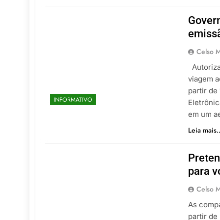
Govern
emissã
Celso M
Autoriza
viagem a
partir de
INFORMATIVO
Eletrônic
em um ae
Leia mais..
Preten
para v
Celso M
As compa
partir de