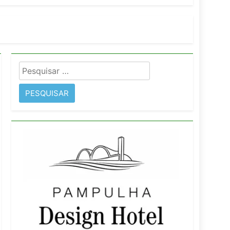
imentos e fortalece infraestrutura
Pesquisar
rope
por: