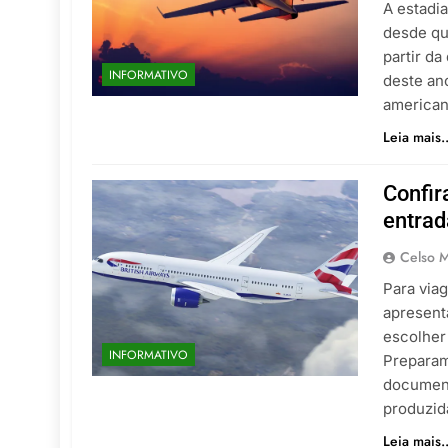
A estadi
desde qu
partir da
INFORMATIVO
deste ano
american
Leia mais..
Confir
entrad
Celso M
Para viag
apresent
escolher 
INFORMATIVO
Preparam
documento
produzi
Leia mais..