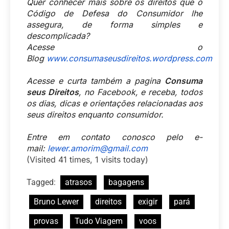
Quer conhecer mais sobre os direitos que o
Código de Defesa do Consumidor lhe
assegura, de forma simples e
descomplicada?
Acesse o
Blog
www.consumaseusdireitos.wordpress.com
Acesse e curta também a pagina
Consuma
seus Direitos
, no Facebook, e receba, todos
os dias, dicas e orientações relacionadas aos
seus direitos enquanto consumidor.
Entre em contato conosco pelo e-
mail:
lewer.amorim@gmail.com
(Visited 41 times, 1 visits today)
Tagged:
atrasos
bagagens
Bruno Lewer
direitos
exigir
pará
provas
Tudo Viagem
voos