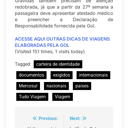
Grávidas também precisam de atenção
redobrada, já que a partir da 27ª semana a
passageira deve apresentar atestado médico
e preencher a Declaração de
Responsabilidade fornecida pela Gol.
ACESSE AQUI OUTRAS DICAS DE VIAGENS
ELABORADAS PELA GOL
(Visited 151 times, 1 visits today)
Tagged:
carteira de identidade
documentos
exigidos
internacionais
Mercosul
nacionais
países
Tudo Viagem
Viagem
Previous:
Next:
Navegação