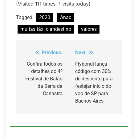
(Visited 111 times, 1 visits today)
Tagged:
2020
Anac
multas táxi clandestino
valores
Previous:
Next:
Navegação
de
Confira todos os
Flybondi lança
detalhes do 4º
código com 30%
Post
Festival de Balão
de desconto para
da Serra da
festejar início do
Canastra
voo de SP para
Buenos Aires