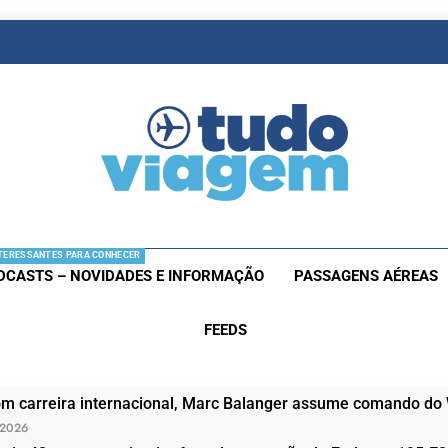
as De Viagem
s Aéreas E Hotéis Em Promocão
TERESSANTES PARA CONHECER
DCASTS – NOVIDADES E INFORMAÇÃO
PASSAGENS AÉREAS
FEEDS
om carreira internacional, Marc Balanger assume comando do
 2026