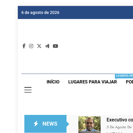
Skip
6 de agosto de 2026
to
content
Dic
Passagen
LUGARES IN
INÍCIO
LUGARES PARA VIAJAR
PO
Executivo c
NEWS
5 De Agosto De