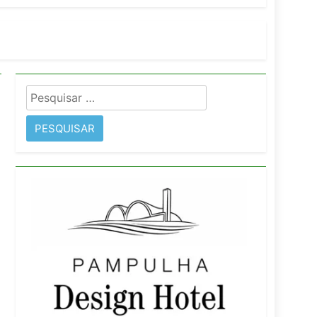
imentos e fortalece infraestrutura
Pesquisar
rope
por: