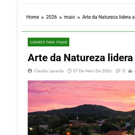
LATAM anunc
5 De Agosto De
Azul retoma
Home
2026
maio
Arte da Natureza lidera 
5 De Agosto De
Turismo na S
5 De Agosto De
LUGARES PARA VIAJAR
Toda a Euro
Arte da Natureza lidera
4 De Agosto De
Por Dentro d
4 De Agosto De
0
Claudio Lacerda
27 De Maio De 2026