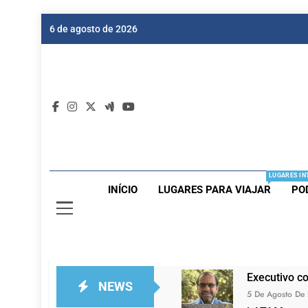
Skip
6 de agosto de 2026
to
content
Dic
Passagen
LUGARES IN
INÍCIO
LUGARES PARA VIAJAR
PO
Executivo c
NEWS
5 De Agosto De