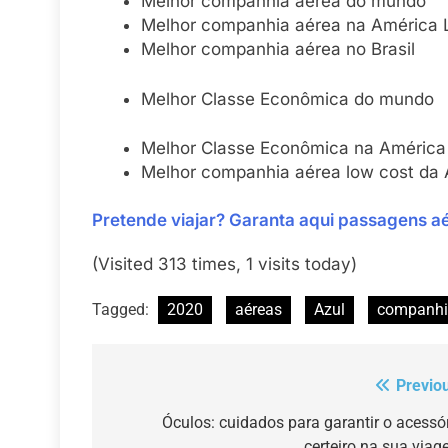
Melhor companhia aérea do mundo
Melhor companhia aérea na América 
Melhor companhia aérea no Brasil
Melhor Classe Econômica do mundo
Melhor Classe Econômica na América 
Melhor companhia aérea low cost da 
Pretende viajar?
Garanta aqui
passagens aé
(Visited 313 times, 1 visits today)
Tagged:
2020
aéreas
Azul
companhi
Previo
Navegação
de
Óculos: cuidados para garantir o acessó
certeiro na sua via