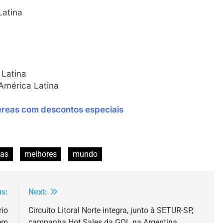
Latina
Latina
América Latina
reas com descontos especiais
as
melhores
mundo
us:
Next:
rio
Circuito Litoral Norte integra, junto à SETUR-SP,
gem
campanha Hot Sales da GOL na Argentina