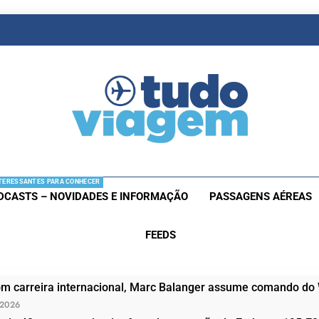
as De Viagem
s Aéreas E Hotéis Em Promocão
TERESSANTES PARA CONHECER
DCASTS – NOVIDADES E INFORMAÇÃO
PASSAGENS AÉREAS
FEEDS
om carreira internacional, Marc Balanger assume comando do
 2026