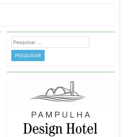
imentos e fortalece infraestrutura
Pesquisar
rope
por: