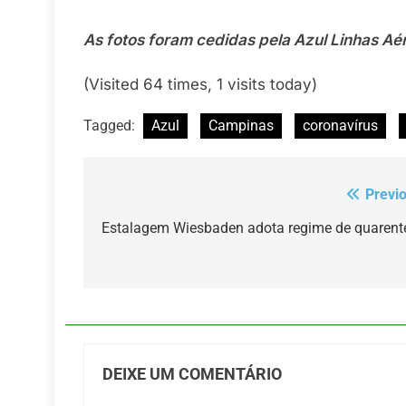
As fotos foram cedidas pela Azul Linhas Aé
(Visited 64 times, 1 visits today)
Tagged:
Azul
Campinas
coronavírus
Previ
Navegação
de
Estalagem Wiesbaden adota regime de quarent
Post
DEIXE UM COMENTÁRIO