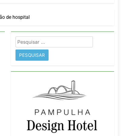
ão de hospital
imentos e fortalece infraestrutura
Pesquisar
rope
por: