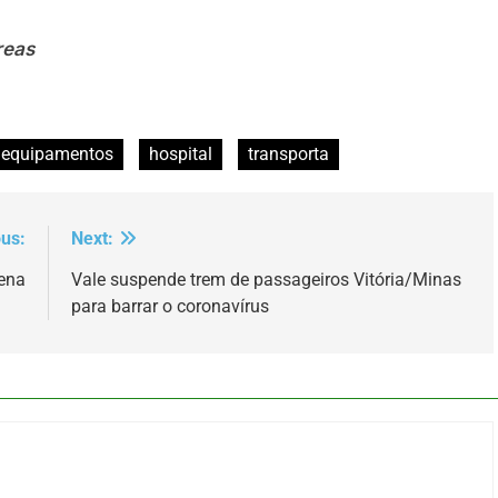
reas
equipamentos
hospital
transporta
ous:
Next:
ena
Vale suspende trem de passageiros Vitória/Minas
para barrar o coronavírus