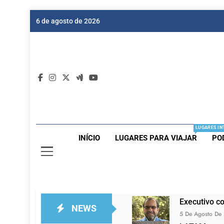
Skip
6 de agosto de 2026
to
content
Dic
Passagen
LUGARES IN
INÍCIO
LUGARES PARA VIAJAR
PO
Executivo c
NEWS
5 De Agosto De