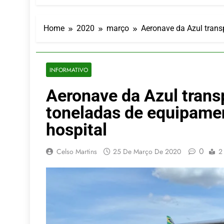
LATAM anunc
5 De Agosto De
Azul retoma
Home
2020
março
Aeronave da Azul trans
5 De Agosto De
Turismo na S
5 De Agosto De
INFORMATIVO
Toda a Euro
Aeronave da Azul trans
4 De Agosto De
Por Dentro d
toneladas de equipamen
4 De Agosto De
hospital
0
Celso Martins
25 De Março De 2020
2