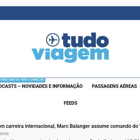
as De Viagem
s Aéreas E Hotéis Em Promocão
TERESSANTES PARA CONHECER
DCASTS – NOVIDADES E INFORMAÇÃO
PASSAGENS AÉREAS
FEEDS
om carreira internacional, Marc Balanger assume comando do
 2026