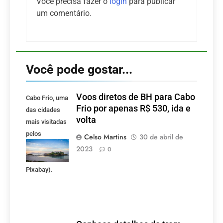
Você precisa fazer o
login
para publicar
um comentário.
Você pode gostar...
Voos diretos de BH para Cabo
Cabo Frio, uma
Frio por apenas R$ 530, ida e
das cidades
volta
mais visitadas
pelos
Celso Martins
30 de abril de
mineiros.
2023
0
(Foto:
Pixabay).