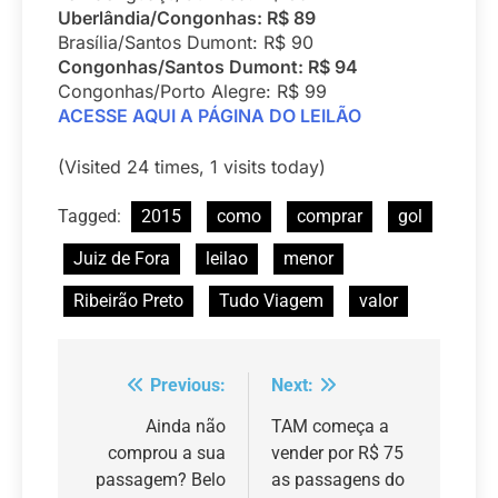
Uberlândia/Congonhas: R$ 89
Brasília/Santos Dumont: R$ 90
Congonhas/Santos Dumont: R$ 94
Congonhas/Porto Alegre: R$ 99
ACESSE AQUI A PÁGINA DO LEILÃO
(Visited 24 times, 1 visits today)
Tagged:
2015
como
comprar
gol
Juiz de Fora
leilao
menor
Ribeirão Preto
Tudo Viagem
valor
Previous:
Next:
Navegação
de
Ainda não
TAM começa a
comprou a sua
vender por R$ 75
Post
passagem? Belo
as passagens do