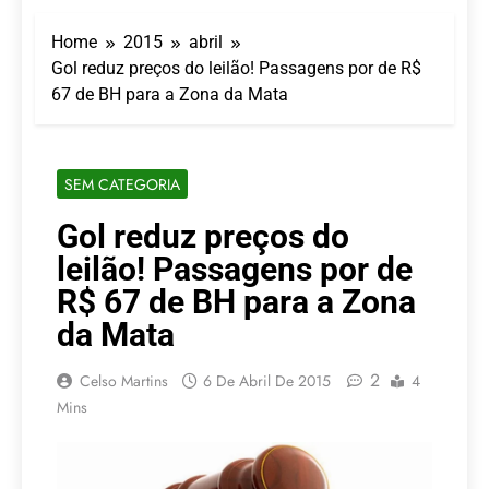
Turismo impulsiona
recorde de passageiros
Home
2015
abril
nos aeroportos da
7 De Agosto De 2026
Região Sul
Gol reduz preços do leilão! Passagens por de R$
Hotel Premium
67 de BH para a Zona da Mata
Campinas fortalece
atuação nos segmentos
7 De Agosto De 2026
de lazer e corporativo
Executivo com carreira
internacional, Marc
SEM CATEGORIA
Balanger assume
5 De Agosto De 2026
comando do Wyndham
LATAM anuncia 42
Gol reduz preços do
São Paulo Ibirapuera
rotas na primeira fase
leilão! Passagens por de
de operação do
5 De Agosto De 2026
Embraer 195-E2
Azul retoma voos
R$ 67 de BH para a Zona
diretos entre Porto
da Mata
Alegre e Montevidéu
5 De Agosto De 2026
em dezembro
2
Celso Martins
6 De Abril De 2015
4
Mins