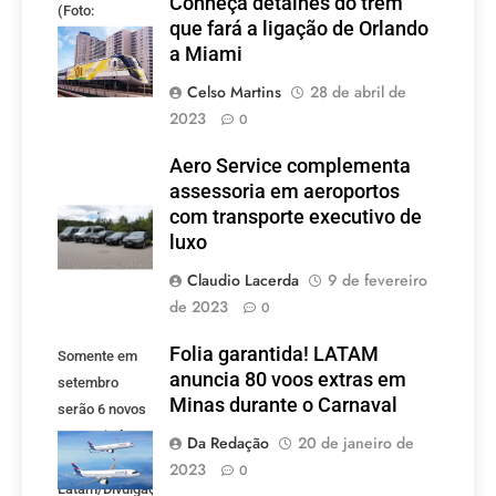
Conheça detalhes do trem
(Foto:
que fará a ligação de Orlando
divulgação)
a Miami
Celso Martins
28 de abril de
2023
0
Aero Service complementa
assessoria em aeroportos
com transporte executivo de
luxo
Claudio Lacerda
9 de fevereiro
de 2023
0
Folia garantida! LATAM
Somente em
anuncia 80 voos extras em
setembro
Minas durante o Carnaval
serão 6 novos
voos criados
Da Redação
20 de janeiro de
pela LATAM.
2023
0
Latam/Divulgação)