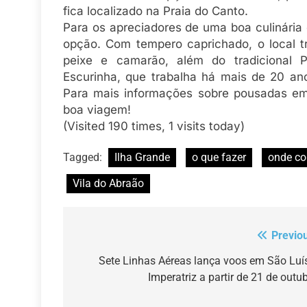
fica localizado na Praia do Canto.
Para os apreciadores de uma boa culinária
opção. Com tempero caprichado, o local 
peixe e camarão, além do tradicional
Escurinha, que trabalha há mais de 20 ano
Para mais informações sobre pousadas em
boa viagem!
(Visited 190 times, 1 visits today)
Tagged:
Ilha Grande
o que fazer
onde c
Vila do Abraão
Previo
Navegação
de
Sete Linhas Aéreas lança voos em São Luí
Imperatriz a partir de 21 de outu
Post