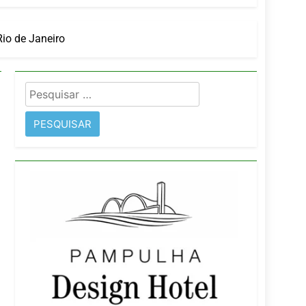
Rio de Janeiro
imentos e fortalece infraestrutura
Pesquisar
rope
por: