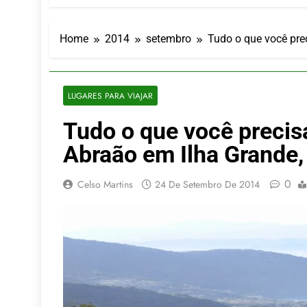
LATAM anunc
5 De Agosto De
Azul retoma
Home
2014
setembro
Tudo o que você prec
5 De Agosto De
Turismo na S
5 De Agosto De
LUGARES PARA VIAJAR
Toda a Euro
Tudo o que você precisa
4 De Agosto De
Por Dentro d
Abraão em Ilha Grande, l
4 De Agosto De
0
Celso Martins
24 De Setembro De 2014