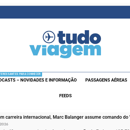
as De Viagem
s Aéreas E Hotéis Em Promocão
TERESSANTES PARA CONHECER
DCASTS – NOVIDADES E INFORMAÇÃO
PASSAGENS AÉREAS
FEEDS
om carreira internacional, Marc Balanger assume comando do
 2026