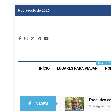
Skip
6 de agosto de 2026
to
content
Dic
Passagen
LUGARES IN
INÍCIO
LUGARES PARA VIAJAR
PO
Executivo c
NEWS
5 De Agosto De