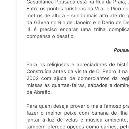
Casablanca Pousada está na Rua da Praia, 7
Entre os pontos turísticos da Vila, o Pico 
metros de altura – sendo mais alto até do 
da Gávea no Rio de Janeiro e o Dedo de Deu
lá é preciso encarar uma trilha complic
compensa o desafio.
Pousa
Para os religiosos e apreciadores de histór
Construída antes da visita de D. Pedro II n
2002 com ajuda de comerciantes da regiã
missas as quartas-feiras, sábados e domingo
de Abraão.
Para quem deseja provar o mais famoso pra
fazer o melhor peixe com banana de Ilha
jantar à luz de velas e música ambiente
também oferece opções como carnes, petis