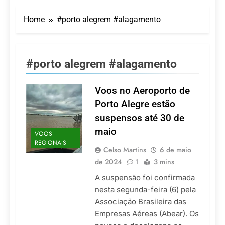
Turismo impulsiona
recorde de passageiros
Home
#porto alegrem #alagamento
nos aeroportos da
7 De Agosto De 2026
Região Sul
Hotel Premium
Campinas fortalece
atuação nos segmentos
7 De Agosto De 2026
#porto alegrem #alagamento
de lazer e corporativo
Executivo com carreira
internacional, Marc
Balanger assume
Voos no Aeroporto de
5 De Agosto De 2026
comando do Wyndham
LATAM anuncia 42
Porto Alegre estão
São Paulo Ibirapuera
rotas na primeira fase
suspensos até 30 de
de operação do
5 De Agosto De 2026
Embraer 195-E2
maio
VOOS
Azul retoma voos
REGIONAIS
diretos entre Porto
Celso Martins
6 de maio
Alegre e Montevidéu
5 De Agosto De 2026
de 2024
1
3 mins
em dezembro
A suspensão foi confirmada
nesta segunda-feira (6) pela
Associação Brasileira das
Empresas Aéreas (Abear). Os