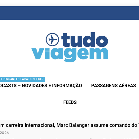
as De Viagem
s Aéreas E Hotéis Em Promocão
TERESSANTES PARA CONHECER
DCASTS – NOVIDADES E INFORMAÇÃO
PASSAGENS AÉREAS
FEEDS
om carreira internacional, Marc Balanger assume comando do
 2026