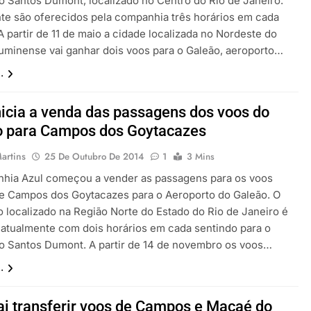
o Santos Dumont, localizado no Centro do Rio de Janeiro.
te são oferecidos pela companhia três horários em cada
A partir de 11 de maio a cidade localizada no Nordeste do
luminense vai ganhar dois voos para o Galeão, aeroporto…
.
nicia a venda das passagens dos voos do
o para Campos dos Goytacazes
artins
25 De Outubro De 2014
1
3 Mins
hia Azul começou a vender as passagens para os voos
de Campos dos Goytacazes para o Aeroporto do Galeão. O
o localizado na Região Norte do Estado do Rio de Janeiro é
 atualmente com dois horários em cada sentindo para o
o Santos Dumont. A partir de 14 de novembro os voos…
.
ai transferir voos de Campos e Macaé do