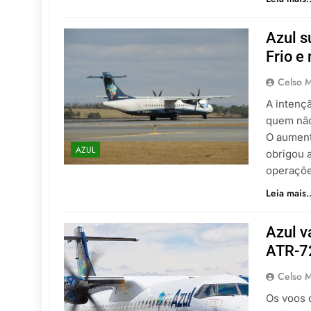
Azul 
Frio e
Celso M
A intenç
quem não
O aument
AZUL
obrigou 
operaçõe
Leia mais..
Azul v
ATR-72
Celso M
Os voos 