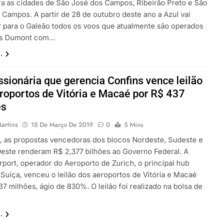
ra as cidades de São José dos Campos, Ribeirão Preto e São
 Campos. A partir de 28 de outubro deste ano a Azul vai
ir para o Galeão todos os voos que atualmente são operados
os Dumont com…
.
sionária que gerencia Confins vence leilão
roportos de Vitória e Macaé por R$ 437
es
artins
15 De Março De 2019
0
5 Mins
 as propostas vencedoras dos blocos Nordeste, Sudeste e
este renderam R$ 2,377 bilhões ao Governo Federal. A
rport, operador do Aeroporto de Zurich, o principal hub
 Suíça, venceu o leilão dos aeroportos de Vitória e Macaé
7 milhões, ágio de 830%. O leilão foi realizado na bolsa de
…
.