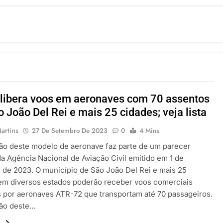
ia 42 rotas na primeira fase de operação do Embraer 195-E2
 2026
 voos diretos entre Porto Alegre e Montevidéu em dezembro
 2026
erra Catarinense: Região do Salto Caveiras atrai novos invest
 2026
pa em Um Só Lugar: Descubra as Atrações do Parque Mini-Eu
 2026
libera voos em aeronaves com 70 assentos
o Atomium: História, Ciência e a Melhor Vista de Bruxelas
 João Del Rei e mais 25 cidades; veja lista
 2026
artins
27 De Setembro De 2023
0
4 Mins
ção deste modelo de aeronave faz parte de um parecer
da Agência Nacional de Aviação Civil emitido em 1 de
o de 2023. O município de São João Del Rei e mais 25
em diversos estados poderão receber voos comerciais
 por aeronaves ATR-72 que transportam até 70 passageiros.
ção deste…
.