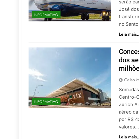
serão pa
José dos
INFORMATIVO
transfer
no Sant
Leia mais..
Conces
dos ae
milhõ
Celso M
Somadas,
Centro-O
INFORMATIVO
Zurich Ai
aéreo da
por R$ 43
valores
Leia mais..