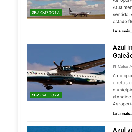
Aeroport
Atualmen
SEM CATEGORIA
sentido. 
estado f
Leia mais..
Azul i
Galeã
Celso M
A compan
diretos 
municípi
SEM CATEGORIA
atendido
Aeroport
Leia mais..
Azul v