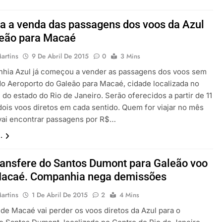
da a venda das passagens dos voos da Azul
leão para Macaé
artins
9 De Abril De 2015
0
3 Mins
hia Azul já começou a vender as passagens dos voos sem
do Aeroporto do Galeão para Macaé, cidade localizada no
do estado do Rio de Janeiro. Serão oferecidos a partir de 11
dois voos diretos em cada sentido. Quem for viajar no mês
vai encontrar passagens por R$…
.
ransfere do Santos Dumont para Galeão voo
Macaé. Companhia nega demissões
artins
1 De Abril De 2015
2
4 Mins
 de Macaé vai perder os voos diretos da Azul para o