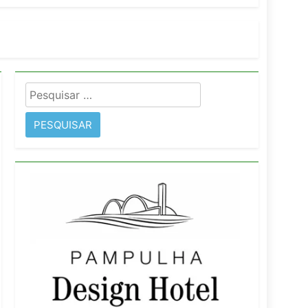
imentos e fortalece infraestrutura
Pesquisar
rope
por: