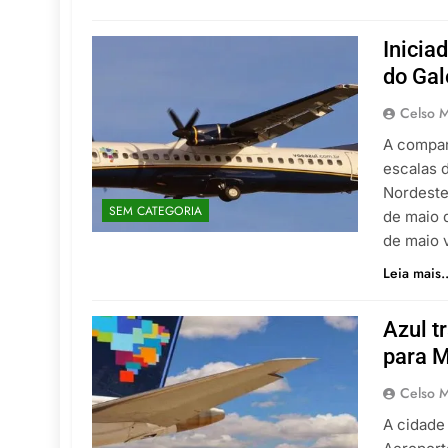
Inicia
do Ga
Celso M
A compan
escalas 
Nordeste 
SEM CATEGORIA
de maio 
de maio 
Leia mais..
Azul t
para 
Celso M
A cidade