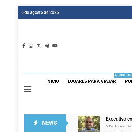
Skip
6 de agosto de 2026
to
content
Dic
Passagen
LUGARES IN
INÍCIO
LUGARES PARA VIAJAR
PO
Executivo c
NEWS
5 De Agosto De