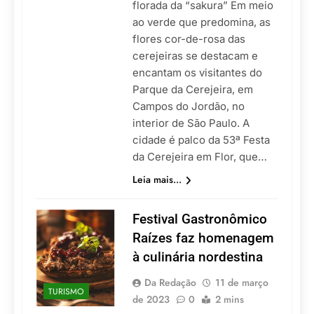
florada da “sakura” Em meio
ao verde que predomina, as
flores cor-de-rosa das
cerejeiras se destacam e
encantam os visitantes do
Parque da Cerejeira, em
Campos do Jordão, no
interior de São Paulo. A
cidade é palco da 53ª Festa
da Cerejeira em Flor, que…
Leia mais...
Festival Gastronômico
Raízes faz homenagem
à culinária nordestina
Da Redação
11 de março
TURISMO
de 2023
0
2 mins