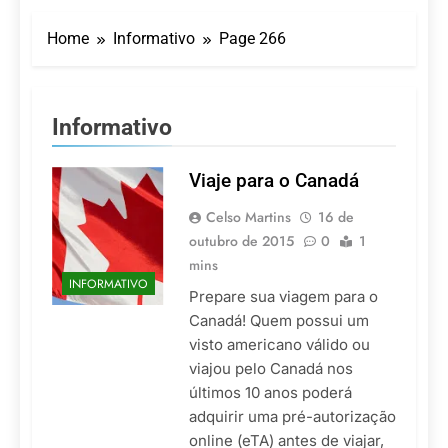
LATAM anuncia 42
São Paulo Ibirapuera
rotas na primeira fase
Home
Informativo
Page 266
de operação do
5 De Agosto De 2026
Embraer 195-E2
Azul retoma voos
diretos entre Porto
Alegre e Montevidéu
5 De Agosto De 2026
Informativo
em dezembro
Turismo na Serra
Catarinense: Região do
Salto Caveiras atrai
Viaje para o Canadá
5 De Agosto De 2026
novos investimentos e
Toda a Europa em Um
fortalece infraestrutura
Celso Martins
16 de
Só Lugar: Descubra as
Atrações do Parque
outubro de 2015
0
1
4 De Agosto De 2026
Mini-Europe
mins
Por Dentro do Atomium:
INFORMATIVO
História, Ciência e a
Prepare sua viagem para o
Melhor Vista de
4 De Agosto De 2026
Canadá! Quem possui um
Bruxelas
visto americano válido ou
viajou pelo Canadá nos
últimos 10 anos poderá
adquirir uma pré-autorização
online (eTA) antes de viajar,