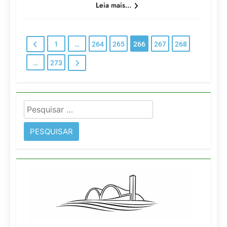
Leia mais...
1
…
264
265
266
267
268
…
273
Pesquisar
por: