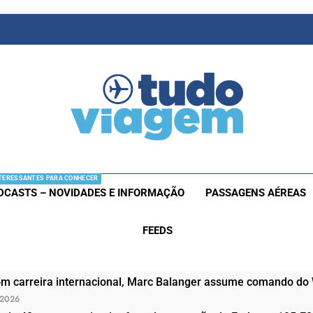
as De Viagem
s Aéreas E Hotéis Em Promocão
TERESSANTES PARA CONHECER
DCASTS – NOVIDADES E INFORMAÇÃO
PASSAGENS AÉREAS
FEEDS
om carreira internacional, Marc Balanger assume comando do
 2026