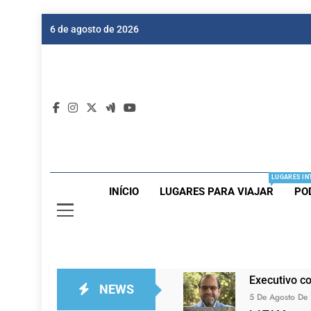
Skip
6 de agosto de 2026
to
content
Dic
Passagen
LUGARES IN
INÍCIO
LUGARES PARA VIAJAR
PO
Executivo c
NEWS
5 De Agosto De