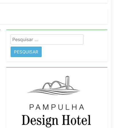
imentos e fortalece infraestrutura
Pesquisar
rope
por: