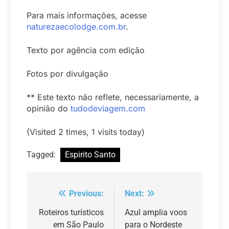
Para mais informações, acesse
naturezaecolodge.com.br
.
Texto por agência com edição
Fotos por divulgação
** Este texto não reflete, necessariamente, a
opinião do
tudodeviagem.com
(Visited 2 times, 1 visits today)
Tagged:
Espirito Santo
Previous:
Next:
Navegação
de
Roteiros turísticos
Azul amplia voos
em São Paulo
para o Nordeste