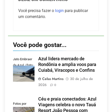
Você precisa fazer o
login
para publicar
um comentário.
Você pode gostar...
Azul lidera mercado de
Jato Embraer
Rondônia e amplia voos para
da Azul. (foto:
Cuiabá, Viracopos e Confins
Tudo Viagem)
Celso Martins
30 de julho de
2026
0
Céu e praia conectados: Azul
Fotos por
Viagens celebra o novo Tauá
Divulgação
Resort João Pessoa com