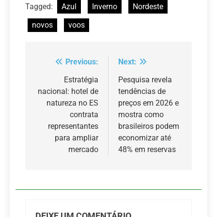
Tagged:
Azul
Inverno
Nordeste
novos
voos
Previous:
Next:
Navegação
de
Estratégia
Pesquisa revela
nacional: hotel de
tendências de
Post
natureza no ES
preços em 2026 e
contrata
mostra como
representantes
brasileiros podem
para ampliar
economizar até
mercado
48% em reservas
DEIXE UM COMENTÁRIO