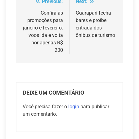
Previous:
Next:
Navegação
de
Confira as
Guarapari fecha
promoções para
bares e proíbe
Post
janeiro e fevereiro:
entrada dos
voos ida e volta
ônibus de turismo
por apenas R$
200
DEIXE UM COMENTÁRIO
Você precisa fazer o
login
para publicar
um comentário.