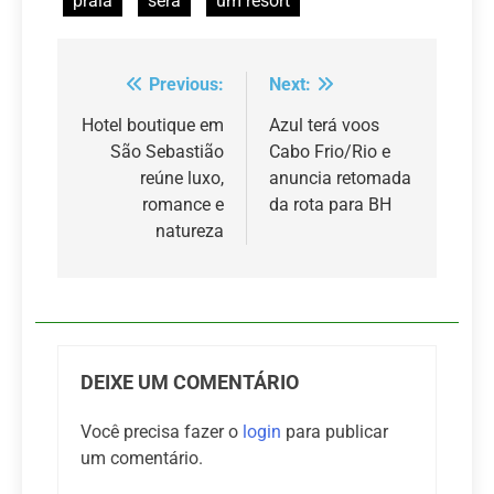
praia
será
um resort
Previous:
Next:
Navegação
de
Hotel boutique em
Azul terá voos
São Sebastião
Cabo Frio/Rio e
Post
reúne luxo,
anuncia retomada
romance e
da rota para BH
natureza
DEIXE UM COMENTÁRIO
Você precisa fazer o
login
para publicar
um comentário.