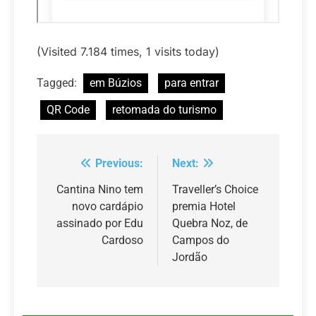
(Visited 7.184 times, 1 visits today)
Tagged:
em Búzios
para entrar
QR Code
retomada do turismo
Previous:
Next:
Navegação
de
Cantina Nino tem
Traveller’s Choice
novo cardápio
premia Hotel
Post
assinado por Edu
Quebra Noz, de
Cardoso
Campos do
Jordão