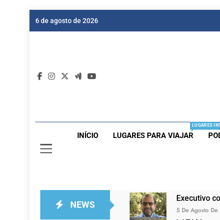
Skip
6 de agosto de 2026
to
content
Dic
Passagen
LUGARES IN
INÍCIO
LUGARES PARA VIAJAR
PO
Executivo c
NEWS
5 De Agosto De