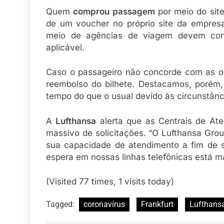
Quem
comprou passagem
por meio do sit
de um voucher no próprio site da empresa
meio de agências de viagem devem consu
aplicável.
Caso o passageiro não concorde com as opç
reembolso do bilhete. Destacamos, porém
tempo do que o usual devido às circunstânci
A
Lufthansa
alerta que as Centrais de At
massivo de solicitações. “O Lufthansa Gro
sua capacidade de atendimento a fim de 
espera em nossas linhas telefônicas está ma
(Visited 77 times, 1 visits today)
Tagged:
coronavírus
Frankfurt
Lufthans