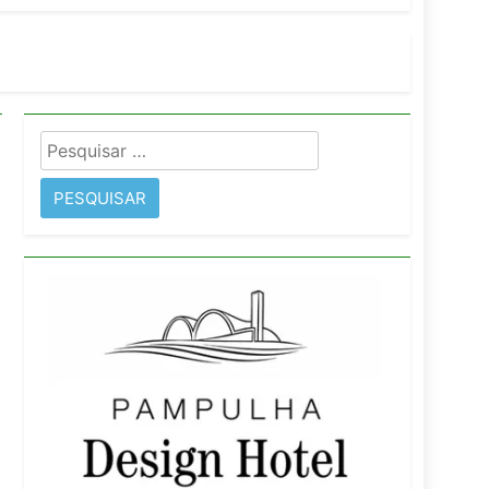
imentos e fortalece infraestrutura
Pesquisar
rope
por: