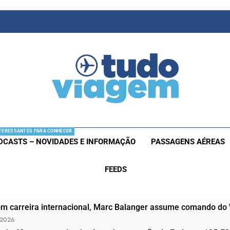
as De Viagem
s Aéreas E Hotéis Em Promocão
TERESSANTES PARA CONHECER
DCASTS – NOVIDADES E INFORMAÇÃO
PASSAGENS AÉREAS
FEEDS
om carreira internacional, Marc Balanger assume comando do
 2026