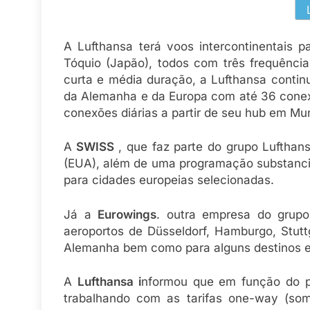
A Lufthansa terá voos intercontinentais 
Tóquio (Japão), todos com três frequência
curta e média duração, a Lufthansa contin
da Alemanha e da Europa com até 36 conexõ
conexões diárias a partir de seu hub em Mu
A
SWISS
, que faz parte do grupo Lufthan
(EUA), além de uma programação substancia
para cidades europeias selecionadas.
Já a
Eurowings
. outra empresa do grupo
aeroportos de Düsseldorf, Hamburgo, Stut
Alemanha bem como para alguns destinos 
A
Lufthansa i
nformou que em função do pe
trabalhando com as tarifas one-way (some