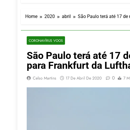
LATAM anunc
5 De Agosto De
Azul retoma
Home
2020
abril
São Paulo terá até 17 de
5 De Agosto De
Turismo na S
5 De Agosto De
CORONAVÍRUS VOOS
Toda a Euro
São Paulo terá até 17 
4 De Agosto De
Por Dentro d
para Frankfurt da Luft
4 De Agosto De
0
Celso Martins
17 De Abril De 2020
7 M