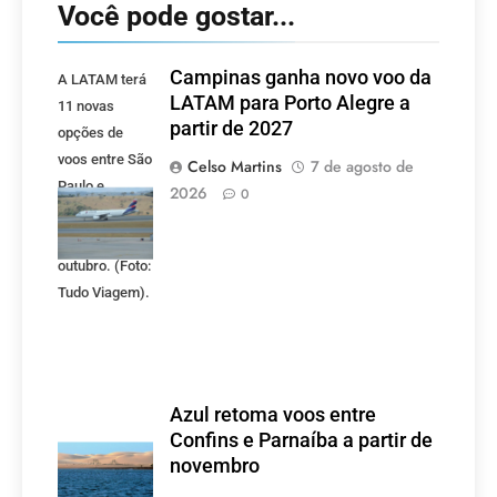
Você pode gostar...
Campinas ganha novo voo da
A LATAM terá
LATAM para Porto Alegre a
11 novas
partir de 2027
opções de
voos entre São
Celso Martins
7 de agosto de
Paulo e
2026
0
Buenos Aires
a partir de 27
outubro. (Foto:
Tudo Viagem).
Azul retoma voos entre
Confins e Parnaíba a partir de
novembro