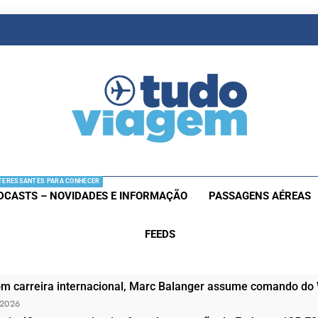
as De Viagem
s Aéreas E Hotéis Em Promocão
TERESSANTES PARA CONHECER
DCASTS – NOVIDADES E INFORMAÇÃO
PASSAGENS AÉREAS
FEEDS
om carreira internacional, Marc Balanger assume comando do
 2026