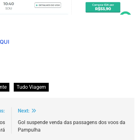
AQUI
nte
Tudo Viagem
us:
Next:
os
Gol suspende venda das passagens dos voos da
ará
Pampulha