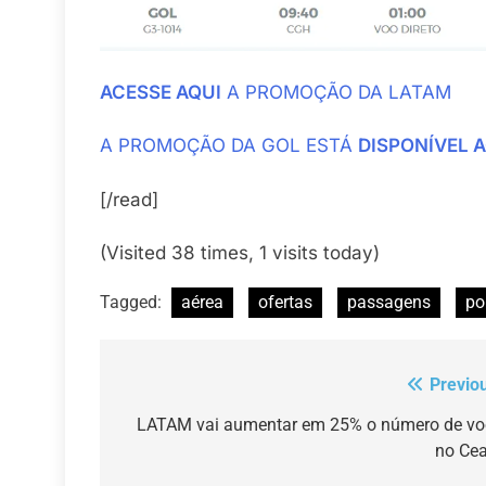
ACESSE AQUI
A PROMOÇÃO DA LATAM
A PROMOÇÃO DA GOL ESTÁ
DISPONÍVEL 
[/read]
(Visited 38 times, 1 visits today)
Tagged:
aérea
ofertas
passagens
po
Previo
Navegação
de
LATAM vai aumentar em 25% o número de vo
no Ce
Post