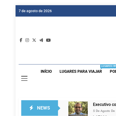
Skip
7 de agosto de 2026
to
content
Dic
Passagen
LUGARES IN
INÍCIO
LUGARES PARA VIAJAR
PO
Executivo c
NEWS
5 De Agosto De