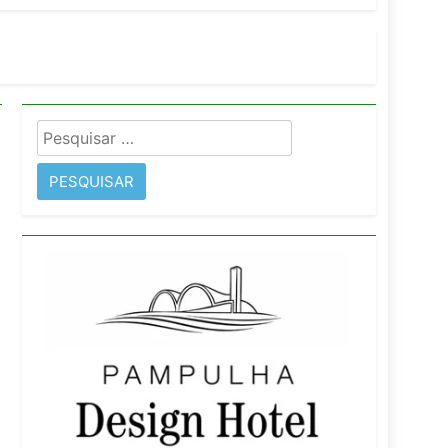
imentos e fortalece infraestrutura
Pesquisar
rope
por: