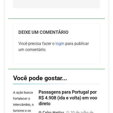
DEIXE UM COMENTÁRIO
Você precisa fazer o
login
para publicar
um comentário.
Você pode gostar...
Passagens para Portugal por
A ação busca
R$ 4.908 (ida e volta) em voo
fortalecer o
direto
intercâmbio, o
turismo e os
Celso Martins
10 de julho de