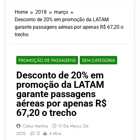
LATAM anuncia 42
São Paulo Ibirapuera
rotas na primeira fase
Home
2018
março
de operação do
5 De Agosto De 2026
Embraer 195-E2
Desconto de 20% em promoção da LATAM
Azul retoma voos
garante passagens aéreas por apenas R$ 67,20 o
diretos entre Porto
Alegre e Montevidéu
trecho
5 De Agosto De 2026
em dezembro
Turismo na Serra
Catarinense: Região do
Salto Caveiras atrai
5 De Agosto De 2026
PROMOÇÃO DE PASSAGENS
novos investimentos e
SEM CATEGORIA
Toda a Europa em Um
fortalece infraestrutura
Só Lugar: Descubra as
Desconto de 20% em
Atrações do Parque
4 De Agosto De 2026
Mini-Europe
promoção da LATAM
Por Dentro do Atomium:
História, Ciência e a
garante passagens
Melhor Vista de
4 De Agosto De 2026
aéreas por apenas R$
Bruxelas
67,20 o trecho
Celso Martins
17 De Março De
0
2018
4 Mins