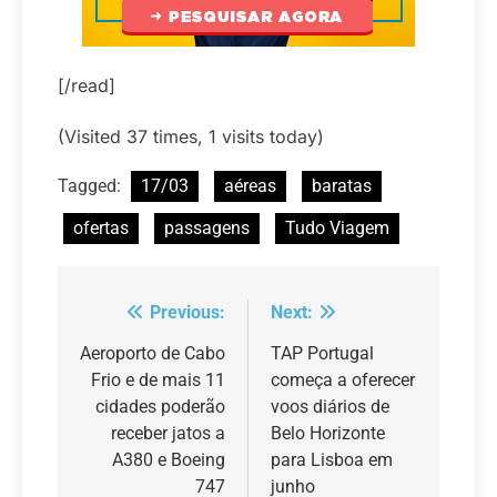
[/read]
(Visited 37 times, 1 visits today)
Tagged:
17/03
aéreas
baratas
ofertas
passagens
Tudo Viagem
Previous:
Next:
Navegação
de
Aeroporto de Cabo
TAP Portugal
Frio e de mais 11
começa a oferecer
Post
cidades poderão
voos diários de
receber jatos a
Belo Horizonte
A380 e Boeing
para Lisboa em
747
junho