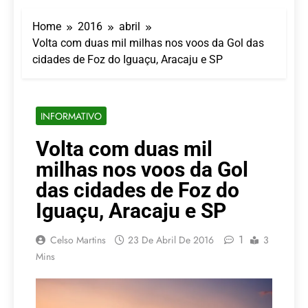
LATAM anuncia 42
São Paulo Ibirapuera
rotas na primeira fase
Home
2016
abril
de operação do
5 De Agosto De 2026
Embraer 195-E2
Volta com duas mil milhas nos voos da Gol das
Azul retoma voos
cidades de Foz do Iguaçu, Aracaju e SP
diretos entre Porto
Alegre e Montevidéu
5 De Agosto De 2026
em dezembro
Turismo na Serra
Catarinense: Região do
INFORMATIVO
Salto Caveiras atrai
5 De Agosto De 2026
novos investimentos e
Toda a Europa em Um
Volta com duas mil
fortalece infraestrutura
Só Lugar: Descubra as
milhas nos voos da Gol
Atrações do Parque
4 De Agosto De 2026
Mini-Europe
Por Dentro do Atomium:
das cidades de Foz do
História, Ciência e a
Iguaçu, Aracaju e SP
Melhor Vista de
4 De Agosto De 2026
Bruxelas
1
Celso Martins
23 De Abril De 2016
3
Mins