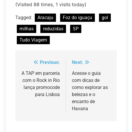
(Visited 88 times, 1 visits today)
Tagged:
Aracaju
Foz do iguaçu
gol
milhas
reduzidas
SP
Tudo Viagem
Previous:
Next:
Navegação
de
A TAP em parceria
Acesse o guia
com o Rock in Rio
com dicas de
Post
lança promocode
como explorar as
para Lisboa
belezas e o
encanto de
Havana