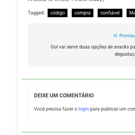
Tagged:
código
compra
confiável
Ma
Previo
Navegação
de
Gol vai servir duas opções de snacks p
degustaç
Post
DEIXE UM COMENTÁRIO
Você precisa fazer o
login
para publicar um com