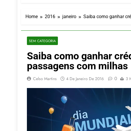
LATAM anunc
5 De Agosto De
Azul retoma
Home
2016
janeiro
Saiba como ganhar cré
5 De Agosto De
Turismo na S
5 De Agosto De
SEM CATEGORIA
Toda a Euro
Saiba como ganhar cré
4 De Agosto De
Por Dentro d
passagens com milhas
4 De Agosto De
0
Celso Martins
4 De Janeiro De 2016
3 