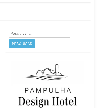
imentos e fortalece infraestrutura
Pesquisar
rope
por: