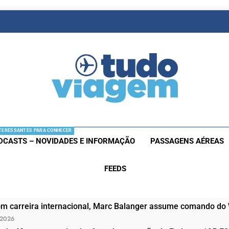
as De Viagem
s Aéreas E Hotéis Em Promocão
TERESSANTES PARA CONHECER
DCASTS – NOVIDADES E INFORMAÇÃO
PASSAGENS AÉREAS
FEEDS
om carreira internacional, Marc Balanger assume comando do
 2026