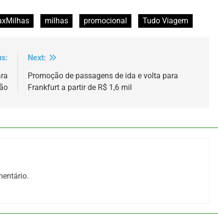
xMilhas
milhas
promocional
Tudo Viagem
us:
Next:
ara
Promoção de passagens de ida e volta para
ão
Frankfurt a partir de R$ 1,6 mil
entário.