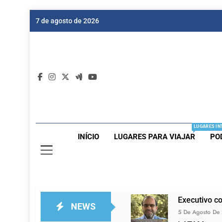
Skip
7 de agosto de 2026
to
content
Dic
Passagen
LUGARES IN
INÍCIO
LUGARES PARA VIAJAR
PO
Executivo c
NEWS
5 De Agosto De