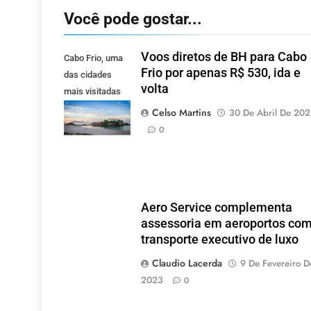
Você pode gostar...
Voos diretos de BH para Cabo
Cabo Frio, uma
Frio por apenas R$ 530, ida e
das cidades
volta
mais visitadas
pelos mineiros.
Celso Martins
30 De Abril De 20
(Foto: Pixabay).
0
Aero Service complementa
assessoria em aeroportos co
transporte executivo de luxo
Claudio Lacerda
9 De Fevereiro D
2023
0