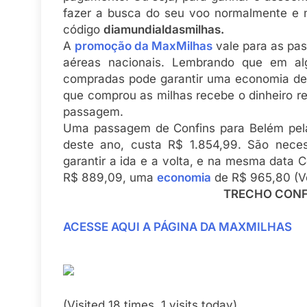
fazer a busca do seu voo normalmente e n
código
diamundialdasmilhas.
A
promoção da MaxMilhas
vale para as pa
aéreas nacionais. Lembrando que em a
compradas pode garantir uma economia de 
que comprou as milhas recebe o dinheiro re
passagem.
Uma passagem de Confins para Belém pela 
deste ano, custa R$ 1.854,99. São nece
garantir a ida e a volta, e na mesma data 
R$ 889,09, uma
economia
de R$ 965,80 (V
TRECHO CONF
ACESSE AQUI A PÁGINA DA MAXMILHAS
(Visited 18 times, 1 visits today)