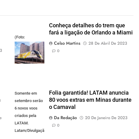
Conheça detalhes do trem que
fará a ligação de Orlando a Miami
(Foto:
Celso Martins
28 De Abril De 2023
divulgação)
23
0
Folia garantida! LATAM anuncia
Somente em
m
80 voos extras em Minas durante
setembro serão
o Carnaval
6 novos voos
criados pela
Da Redação
e
20 De Janeiro De 2023
LATAM.
0
Latam/Divulgação)