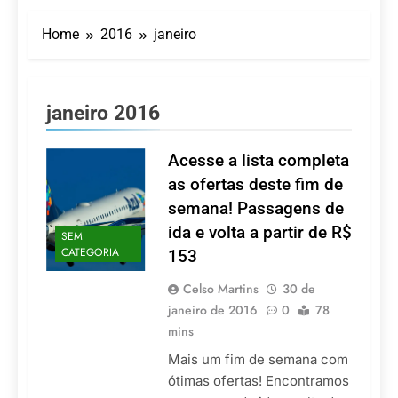
LATAM anuncia 42
São Paulo Ibirapuera
rotas na primeira fase
Home
2016
janeiro
de operação do
5 De Agosto De 2026
Embraer 195-E2
Azul retoma voos
diretos entre Porto
Alegre e Montevidéu
5 De Agosto De 2026
janeiro 2016
em dezembro
Turismo na Serra
Catarinense: Região do
Salto Caveiras atrai
Acesse a lista completa
5 De Agosto De 2026
novos investimentos e
Toda a Europa em Um
as ofertas deste fim de
fortalece infraestrutura
Só Lugar: Descubra as
semana! Passagens de
Atrações do Parque
4 De Agosto De 2026
Mini-Europe
ida e volta a partir de R$
SEM
Por Dentro do Atomium:
CATEGORIA
153
História, Ciência e a
Melhor Vista de
4 De Agosto De 2026
Bruxelas
Celso Martins
30 de
janeiro de 2016
0
78
mins
Mais um fim de semana com
ótimas ofertas! Encontramos