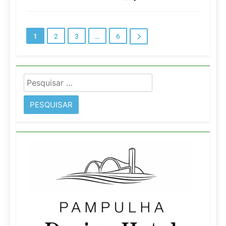
1
2
3
…
6
Pesquisar
por: