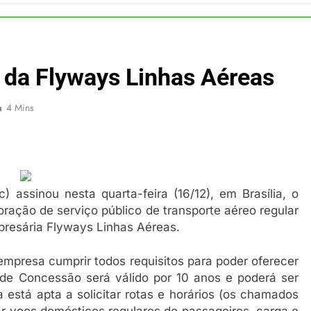
 2026
erra Catarinense: Região do Salto Caveiras atrai novos invest
 2026
pa em Um Só Lugar: Descubra as Atrações do Parque Mini-Eu
 da Flyways Linhas Aéreas
 2026
o Atomium: História, Ciência e a Melhor Vista de Bruxelas
 2026
4 Mins
 assinou nesta quarta-feira (16/12), em Brasília, o
ração de serviço público de transporte aéreo regular
presária Flyways Linhas Aéreas.
mpresa cumprir todos requisitos para poder oferecer
 de Concessão será válido por 10 anos e poderá ser
 está apta a solicitar rotas e horários (os chamados