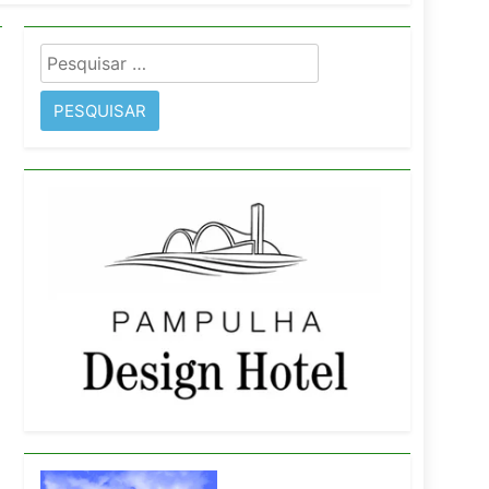
imentos e fortalece infraestrutura
Pesquisar
rope
por: