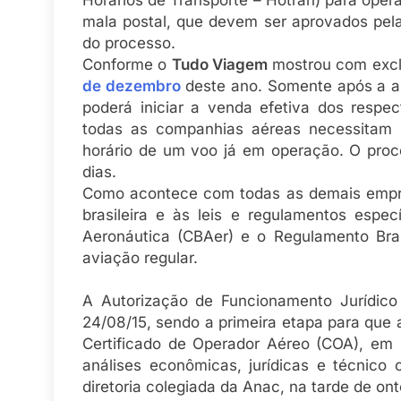
Horários de Transporte – Hotran) para oper
mala postal, que devem ser aprovados pel
do processo.
Conforme o
Tudo Viagem
mostrou com excl
de dezembro
deste ano. Somente após a ap
poderá iniciar a venda efetiva dos respe
todas as companhias aéreas necessitam 
horário de um voo já em operação. O proce
dias.
Como acontece com todas as demais empre
brasileira e às leis e regulamentos espec
Aeronáutica (CBAer) e o Regulamento Brasi
aviação regular.
A Autorização de Funcionamento Jurídico
24/08/15, sendo a primeira etapa para que a
Certificado de Operador Aéreo (COA), em 
análises econômicas, jurídicas e técnico 
diretoria colegiada da Anac, na tarde de on