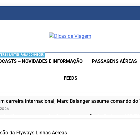
as De Viagem
s Aéreas E Hotéis Em Promocão
TERESSANTES PARA CONHECER
DCASTS – NOVIDADES E INFORMAÇÃO
PASSAGENS AÉREAS
FEEDS
om carreira internacional, Marc Balanger assume comando do
 2026
ia 42 rotas na primeira fase de operação do Embraer 195-E2
 2026
 voos diretos entre Porto Alegre e Montevidéu em dezembro
são da Flyways Linhas Aéreas