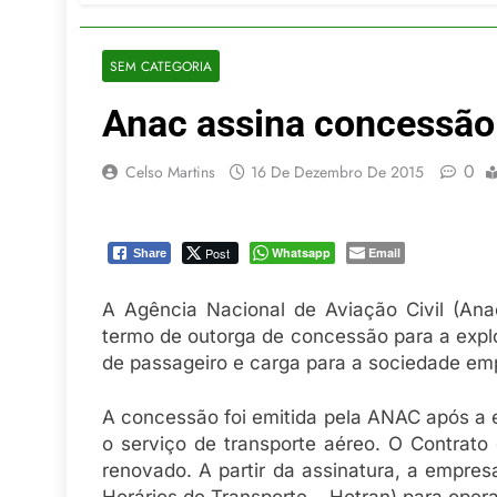
5 De Agosto De
Turismo na S
5 De Agosto De
SEM CATEGORIA
Toda a Euro
Anac assina concessão
4 De Agosto De
Por Dentro d
4 De Agosto De
0
Celso Martins
16 De Dezembro De 2015
Post
Whatsapp
Email
Share
A Agência Nacional de Aviação Civil (Anac)
termo de outorga de concessão para a explo
de passageiro e carga para a sociedade em
A concessão foi emitida pela ANAC após a e
o serviço de transporte aéreo. O Contrato
renovado. A partir da assinatura, a empresa