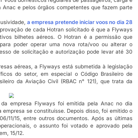
ar voos domésticos regulares de passageiros, carga e
a Anac e pelos órgãos competentes que fazem parte
usividade,
a empresa pretende iniciar voos no dia 28
rovação de cada Hotran solicitado é que a Flyways
ctivos bilhetes aéreos. O Hotran é a permissão que
para poder operar uma nova rota/voo ou alterar o
sso de solicitação e autorização pode levar até 30
sas aéreas, a Flyways está submetida à legislação
íficos do setor, em especial o Código Brasileiro de
leiro da Aviação Civil (RBAC n° 121), que trata da
 da empresa Flyways foi emitida pela Anac no dia
 empresa se constituísse. Depois disso, foi emitido o
06/11/15, entre outros documentos. Após as últimas
operacionais, o assunto foi votado e aprovado pela
tem, 15/12.