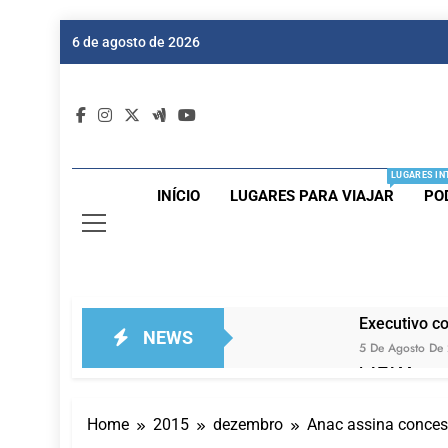
Skip
6 de agosto de 2026
to
content
Dic
Passagen
LUGARES IN
INÍCIO
LUGARES PARA VIAJAR
PO
Executivo c
NEWS
5 De Agosto De
LATAM anunc
5 De Agosto De
Azul retoma
Home
2015
dezembro
Anac assina conces