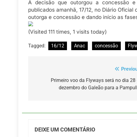
A decisão que outorgou a concessão e 
publicados amanhã, 17/12, no Diário Oficial
outorga e concessão e dando início as fas
(Visited 111 times, 1 visits today)
Tagged:
16/12
Anac
concessão
Fly
Previo
Navegação
de
Primeiro voo da Flyways será no dia 28
dezembro do Galeão para a Pampul
Post
DEIXE UM COMENTÁRIO