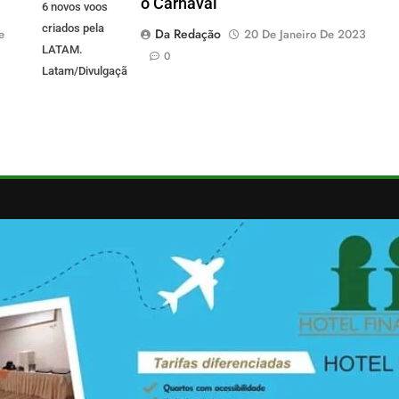
o Carnaval
6 novos voos
criados pela
Da Redação
e
20 De Janeiro De 2023
LATAM.
0
Latam/Divulgação)