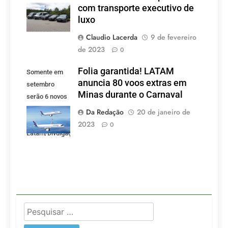
com transporte executivo de
luxo
Claudio Lacerda
9 de fevereiro
de 2023
0
Folia garantida! LATAM
Somente em
anuncia 80 voos extras em
setembro
Minas durante o Carnaval
serão 6 novos
voos criados
Da Redação
20 de janeiro de
pela LATAM.
2023
0
Latam/Divulgação)
Pesquisar
por: