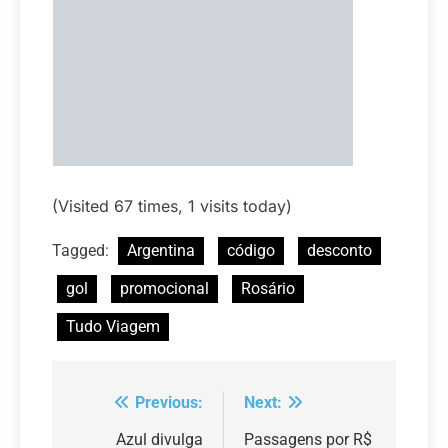
(Visited 67 times, 1 visits today)
Tagged:
Argentina
código
desconto
gol
promocional
Rosário
Tudo Viagem
Previous:
Next:
Navegação
de
Azul divulga
Passagens por R$