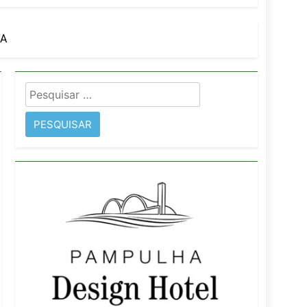
A
imentos e fortalece infraestrutura
Pesquisar
rope
por: