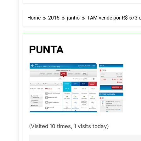
LATAM anunc
5 De Agosto De
Azul retoma
Home
2015
junho
TAM vende por R$ 573 o
5 De Agosto De
Turismo na S
5 De Agosto De
PUNTA
Toda a Euro
4 De Agosto De
Por Dentro d
4 De Agosto De
(Visited 10 times, 1 visits today)