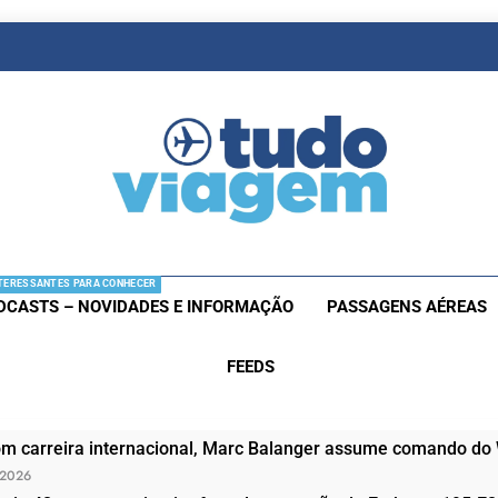
as De Viagem
s Aéreas E Hotéis Em Promocão
TERESSANTES PARA CONHECER
DCASTS – NOVIDADES E INFORMAÇÃO
PASSAGENS AÉREAS
FEEDS
om carreira internacional, Marc Balanger assume comando do
 2026