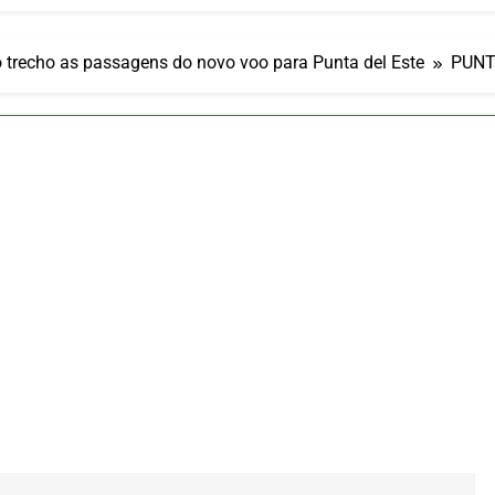
ia 42 rotas na primeira fase de operação do Embraer 195-E2
 2026
 voos diretos entre Porto Alegre e Montevidéu em dezembro
 trecho as passagens do novo voo para Punta del Este
PUNT
 2026
erra Catarinense: Região do Salto Caveiras atrai novos invest
 2026
pa em Um Só Lugar: Descubra as Atrações do Parque Mini-Eu
 2026
o Atomium: História, Ciência e a Melhor Vista de Bruxelas
 2026