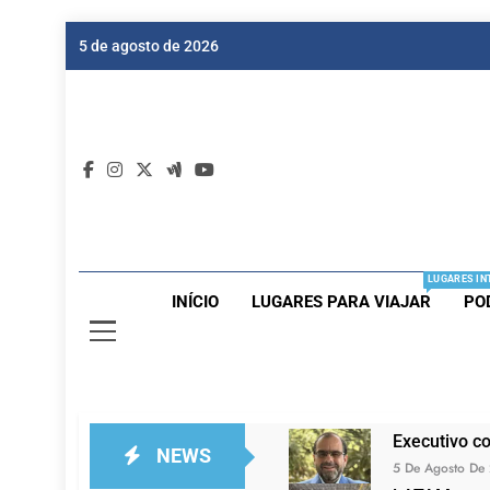
Skip
5 de agosto de 2026
to
content
Dic
Passagen
LUGARES IN
INÍCIO
LUGARES PARA VIAJAR
PO
Executivo c
NEWS
5 De Agosto De