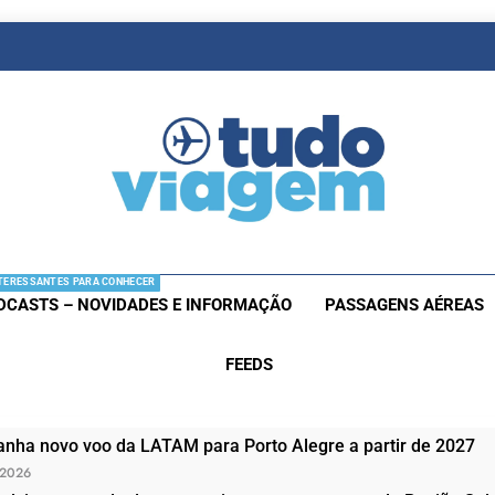
as De Viagem
s Aéreas E Hotéis Em Promocão
TERESSANTES PARA CONHECER
DCASTS – NOVIDADES E INFORMAÇÃO
PASSAGENS AÉREAS
FEEDS
nha novo voo da LATAM para Porto Alegre a partir de 2027
 2026