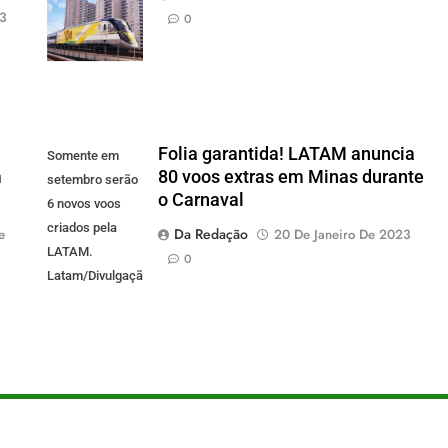
23
0
Folia garantida! LATAM anuncia
Somente em
m
80 voos extras em Minas durante
setembro serão
o Carnaval
6 novos voos
criados pela
Da Redação
e
20 De Janeiro De 2023
LATAM.
0
Latam/Divulgação)