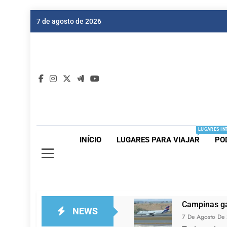
Skip
7 de agosto de 2026
to
content
Dic
Passagen
LUGARES IN
INÍCIO
LUGARES PARA VIAJAR
PO
Campinas ga
NEWS
7 De Agosto De