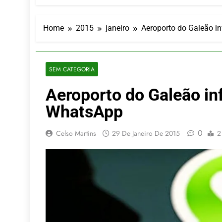
Turismo imp
7 De Agosto De
Hotel Premi
Home
2015
janeiro
Aeroporto do Galeão i
7 De Agosto De
Executivo c
5 De Agosto De
SEM CATEGORIA
LATAM anunc
Aeroporto do Galeão in
5 De Agosto De
Azul retoma
WhatsApp
5 De Agosto De
0
Celso Martins
29 De Janeiro De 2015
2