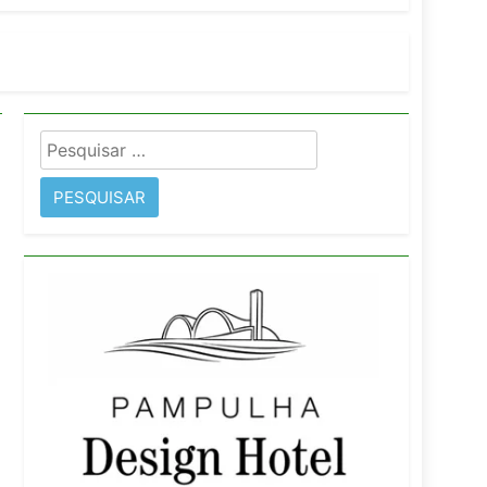
orativo
 Wyndham São Paulo Ibirapuera
Pesquisar
por: