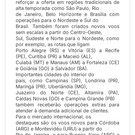
reforçar a oferta em regiões tradicionais de
alta temporada como São Paulo, Rio
de Janeiro, Belo Horizonte e Brasília com
operações para o Nordeste e Sul do
Brasil. Também foram criados novos voos
sem escalas a partir do Centro-Oeste,
Sul, Sudeste e Norte para o Nordeste, como
por exemplo, as rotas que ligam
Porto Alegre (RS) e Vitória (ES) a Recife
(PE), Curitiba (PR) a Maceió (AL),
Cuiabá (MT) e Manaus (AM) a Fortaleza (CE)
e Goiânia (GO) à Salvador (BA).
Importantes cidades do interior do
país, como Campinas (SP), Londrina (PR),
Maringá (PR), Uberlândia (MG),
Juazeiro do Norte (CE), Altamira (PA),
Caldas Novas (GO) e Campina Grande (PB)
também receberão operações extras para
atender à demanda adicional de clientes.
Para o mercado internacional, os
destaques são os voos novos para Córdoba
(ARG) e Montevidéu (URU) a partir do
Rio de Janeiro, e para Buenos Aires (ARG) a