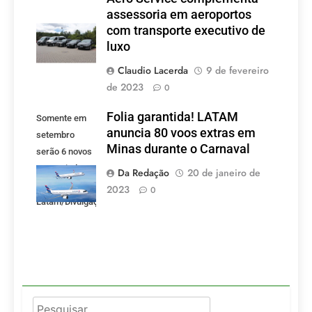
assessoria em aeroportos
com transporte executivo de
luxo
Claudio Lacerda
9 de fevereiro
de 2023
0
Folia garantida! LATAM
Somente em
anuncia 80 voos extras em
setembro
Minas durante o Carnaval
serão 6 novos
voos criados
Da Redação
20 de janeiro de
pela LATAM.
2023
0
Latam/Divulgação)
Pesquisar