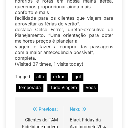
horários e rotas em nossa malha aérea,
queremos proporcionar ainda mais
conforto e mais
facilidade para os clientes que viajam para
aproveitar as férias de verão”,
destaca Celso Ferrer, diretor-executivo de
Planejamento. “Uma orientação para obter
melhores preços é planejar a
viagem e fazer a compra das passagens
com a maior antecedência possível”,
completa.
(Visited 37 times, 1 visits today)
Tagged:
alta
extras
gol
temporada
Tudo Viagem
voos
Previous:
Next:
Navegação
de
Clientes do TAM
Black Friday da
Fidelidade podem
Azul promete 20%