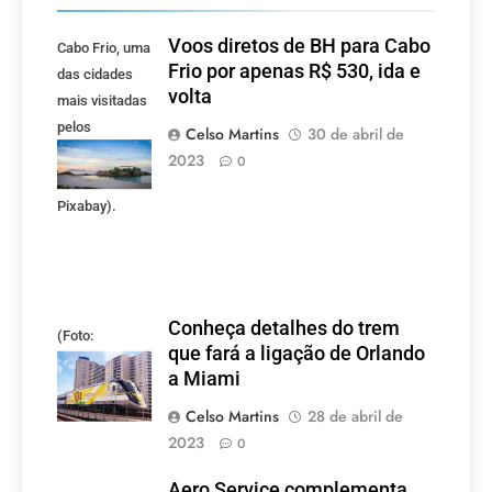
Voos diretos de BH para Cabo
Cabo Frio, uma
Frio por apenas R$ 530, ida e
das cidades
volta
mais visitadas
pelos
Celso Martins
30 de abril de
mineiros.
2023
0
(Foto:
Pixabay).
Conheça detalhes do trem
(Foto:
que fará a ligação de Orlando
divulgação)
a Miami
Celso Martins
28 de abril de
2023
0
Aero Service complementa