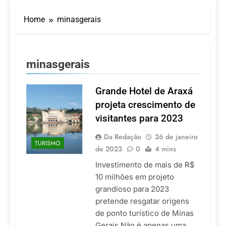
LATAM anuncia 42
São Paulo Ibirapuera
rotas na primeira fase
Home
minasgerais
de operação do
5 De Agosto De 2026
Embraer 195-E2
Azul retoma voos
diretos entre Porto
Alegre e Montevidéu
5 De Agosto De 2026
minasgerais
em dezembro
Turismo na Serra
Catarinense: Região do
Salto Caveiras atrai
Grande Hotel de Araxá
5 De Agosto De 2026
novos investimentos e
Toda a Europa em Um
projeta crescimento de
fortalece infraestrutura
Só Lugar: Descubra as
visitantes para 2023
Atrações do Parque
4 De Agosto De 2026
Mini-Europe
Por Dentro do Atomium:
Da Redação
26 de janeiro
TURISMO
História, Ciência e a
de 2023
0
4 mins
Melhor Vista de
4 De Agosto De 2026
Bruxelas
Investimento de mais de R$
10 milhões em projeto
grandioso para 2023
pretende resgatar origens
de ponto turístico de Minas
Gerais Não é apenas uma