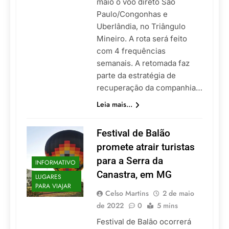
maio o voo direto São
Paulo/Congonhas e
Uberlândia, no Triângulo
Mineiro. A rota será feito
com 4 frequências
semanais. A retomada faz
parte da estratégia de
recuperação da companhia…
Leia mais...
Festival de Balão
promete atrair turistas
para a Serra da
INFORMATIVO
Canastra, em MG
LUGARES
PARA VIAJAR
Celso Martins
2 de maio
de 2022
0
5 mins
Festival de Balão ocorrerá