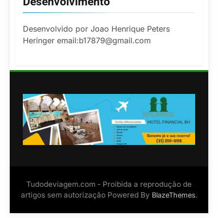
Desenvolvimento
Desenvolvido por Joao Henrique Peters
Heringer email:b17879@gmail.com
Tudodeviagem.com - Proibida a reprodução de
artigos sem autorização Powered By
.
BlazeThemes