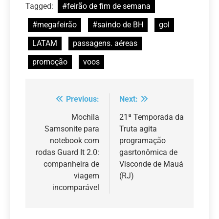
Tagged:
#feirão de fim de semana
#megafeirão
#saindo de BH
gol
LATAM
passagens. aéreas
promoção
voos
Previous:
Next:
Navegação
de
Mochila
21ª Temporada da
Samsonite para
Truta agita
Post
notebook com
programação
rodas Guard It 2.0:
gasrtonômica de
companheira de
Visconde de Mauá
viagem
(RJ)
incomparável