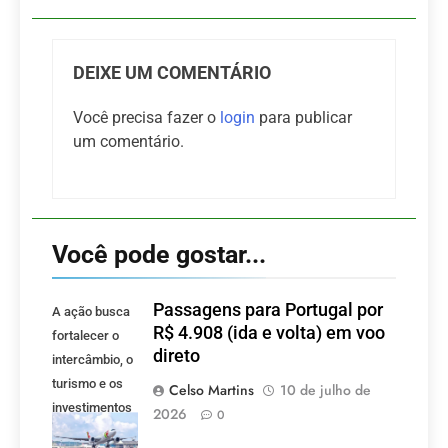
DEIXE UM COMENTÁRIO
Você precisa fazer o
login
para publicar
um comentário.
Você pode gostar...
Passagens para Portugal por
A ação busca
R$ 4.908 (ida e volta) em voo
fortalecer o
direto
intercâmbio, o
turismo e os
Celso Martins
10 de julho de
investimentos
2026
0
entre Brasil e