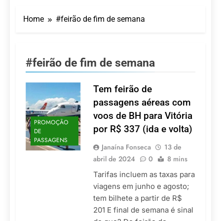
Turismo impulsiona
recorde de passageiros
Home
#feirão de fim de semana
nos aeroportos da
7 De Agosto De 2026
Região Sul
Hotel Premium
Campinas fortalece
atuação nos segmentos
7 De Agosto De 2026
#feirão de fim de semana
de lazer e corporativo
Executivo com carreira
internacional, Marc
Balanger assume
Tem feirão de
5 De Agosto De 2026
comando do Wyndham
LATAM anuncia 42
passagens aéreas com
São Paulo Ibirapuera
rotas na primeira fase
voos de BH para Vitória
de operação do
5 De Agosto De 2026
PROMOÇÃO
Embraer 195-E2
por R$ 337 (ida e volta)
DE
Azul retoma voos
PASSAGENS
diretos entre Porto
Janaína Fonseca
13 de
Alegre e Montevidéu
5 De Agosto De 2026
abril de 2024
0
8 mins
em dezembro
Tarifas incluem as taxas para
viagens em junho e agosto;
tem bilhete a partir de R$
201 E final de semana é sinal