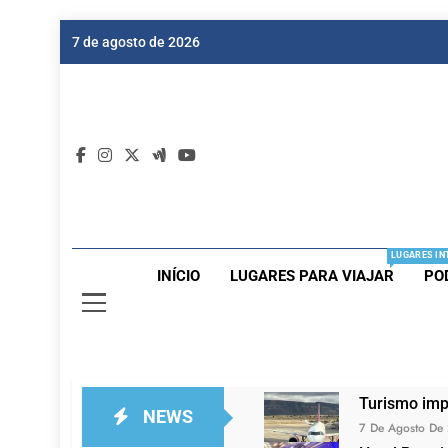
Skip
7 de agosto de 2026
to
content
Dic
Passagen
LUGARES IN
INÍCIO
LUGARES PARA VIAJAR
PO
Turismo imp
NEWS
7 De Agosto De