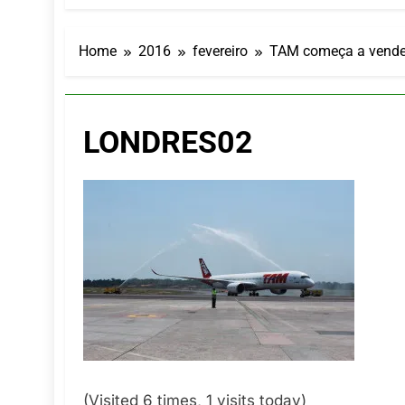
Hotel Premi
7 De Agosto De
Executivo c
Home
2016
fevereiro
TAM começa a vender
5 De Agosto De
LATAM anunc
5 De Agosto De
LONDRES02
Azul retoma
5 De Agosto De
Turismo na S
5 De Agosto De
(Visited 6 times, 1 visits today)