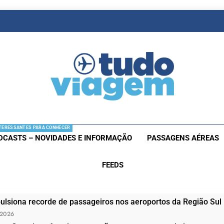
as De Viagem
s Aéreas E Hotéis Em Promocão
TERESSANTES PARA CONHECER
DCASTS – NOVIDADES E INFORMAÇÃO
PASSAGENS AÉREAS
FEEDS
ulsiona recorde de passageiros nos aeroportos da Região Sul
 2026