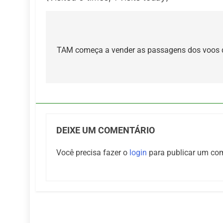
Navegação
de
TAM começa a vender as passagens dos voos d
Post
DEIXE UM COMENTÁRIO
Você precisa fazer o
login
para publicar um com