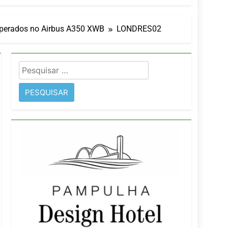
orativo
 Wyndham São Paulo Ibirapuera
operados no Airbus A350 XWB
LONDRES02
Pesquisar
por:
imentos e fortalece infraestrutura