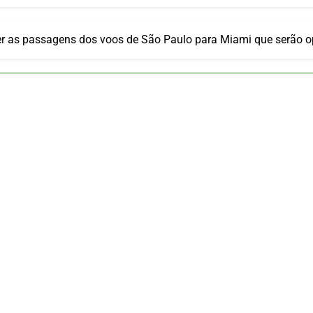
um Campinas fortalece atuação nos segmentos de lazer e corp
 2026
om carreira internacional, Marc Balanger assume comando do
 as passagens dos voos de São Paulo para Miami que serão 
 2026
ia 42 rotas na primeira fase de operação do Embraer 195-E2
 2026
 voos diretos entre Porto Alegre e Montevidéu em dezembro
 2026
erra Catarinense: Região do Salto Caveiras atrai novos invest
 2026