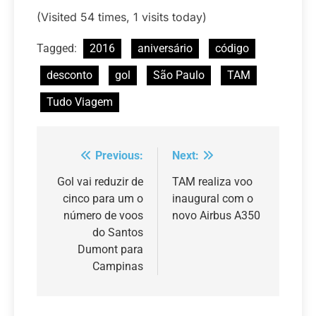
(Visited 54 times, 1 visits today)
Tagged:
2016
aniversário
código
desconto
gol
São Paulo
TAM
Tudo Viagem
Previous:
Next:
Navegação
de
Gol vai reduzir de
TAM realiza voo
cinco para um o
inaugural com o
Post
número de voos
novo Airbus A350
do Santos
Dumont para
Campinas