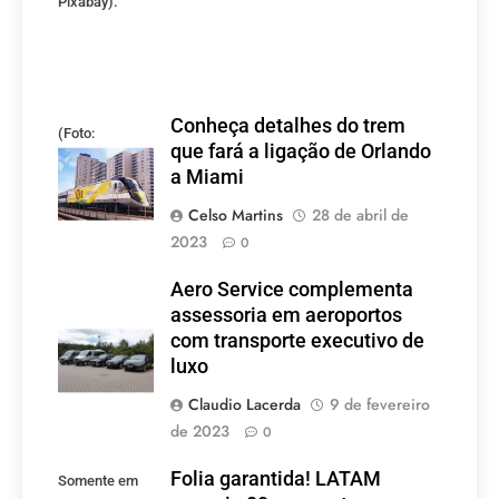
Pixabay).
Conheça detalhes do trem
(Foto:
que fará a ligação de Orlando
divulgação)
a Miami
Celso Martins
28 de abril de
2023
0
Aero Service complementa
assessoria em aeroportos
com transporte executivo de
luxo
Claudio Lacerda
9 de fevereiro
de 2023
0
Folia garantida! LATAM
Somente em