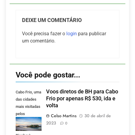
DEIXE UM COMENTÁRIO
Você precisa fazer o
login
para publicar
um comentário.
Você pode gostar...
Voos diretos de BH para Cabo
Cabo Frio, uma
Frio por apenas R$ 530, ida e
das cidades
volta
mais visitadas
pelos
Celso Martins
30 de abril de
mineiros.
2023
0
(Foto: