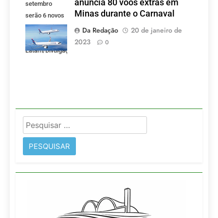
anuncia 80 voos extras em
setembro
Minas durante o Carnaval
serão 6 novos
voos criados
Da Redação
20 de janeiro de
pela LATAM.
2023
0
Latam/Divulgação)
Pesquisar
por: