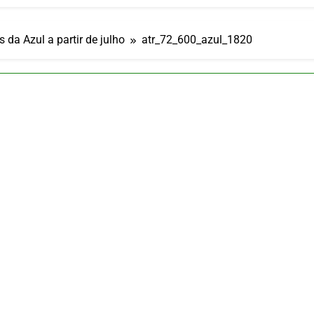
ia 42 rotas na primeira fase de operação do Embraer 195-E2
 2026
 voos diretos entre Porto Alegre e Montevidéu em dezembro
s da Azul a partir de julho
atr_72_600_azul_1820
 2026
erra Catarinense: Região do Salto Caveiras atrai novos invest
 2026
pa em Um Só Lugar: Descubra as Atrações do Parque Mini-Eu
 2026
o Atomium: História, Ciência e a Melhor Vista de Bruxelas
 2026