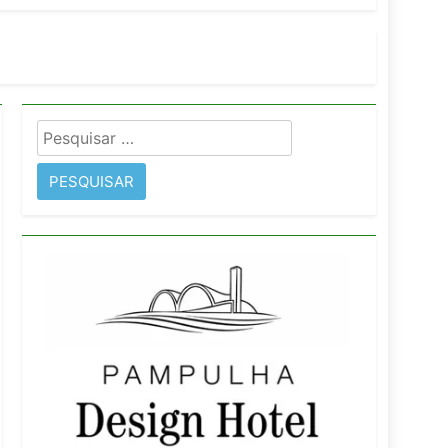
imentos e fortalece infraestrutura
Pesquisar
rope
por: