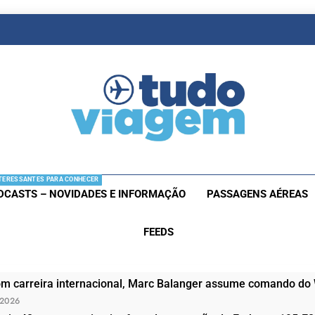
as De Viagem
s Aéreas E Hotéis Em Promocão
TERESSANTES PARA CONHECER
DCASTS – NOVIDADES E INFORMAÇÃO
PASSAGENS AÉREAS
FEEDS
om carreira internacional, Marc Balanger assume comando do
 2026