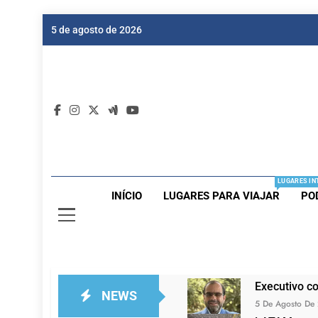
Skip
5 de agosto de 2026
to
content
Dic
Passagen
LUGARES IN
INÍCIO
LUGARES PARA VIAJAR
PO
Executivo c
NEWS
5 De Agosto De