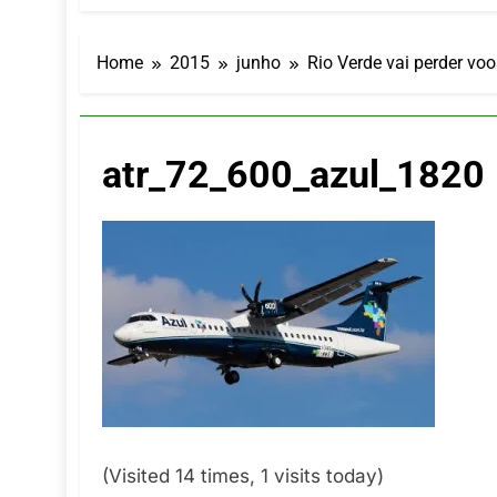
LATAM anunc
5 De Agosto De
Azul retoma
Home
2015
junho
Rio Verde vai perder voo
5 De Agosto De
Turismo na S
5 De Agosto De
atr_72_600_azul_1820
Toda a Euro
4 De Agosto De
Por Dentro d
4 De Agosto De
(Visited 14 times, 1 visits today)