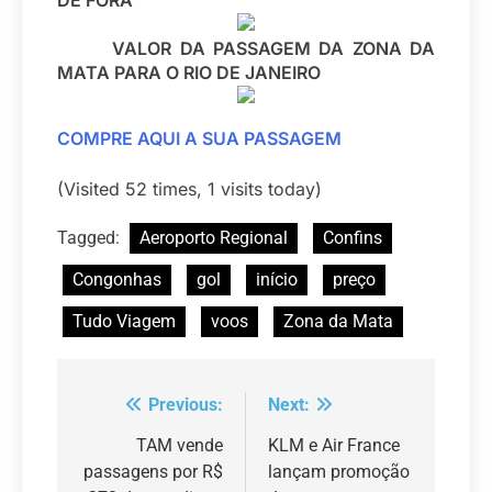
DE FORA
VALOR DA PASSAGEM DA ZONA DA
MATA PARA O RIO DE JANEIRO
COMPRE AQUI A SUA PASSAGEM
(Visited 52 times, 1 visits today)
Tagged:
Aeroporto Regional
Confins
Congonhas
gol
início
preço
Tudo Viagem
voos
Zona da Mata
Previous:
Next:
Navegação
de
TAM vende
KLM e Air France
passagens por R$
lançam promoção
Post