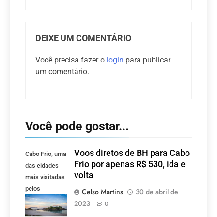
DEIXE UM COMENTÁRIO
Você precisa fazer o
login
para publicar
um comentário.
Você pode gostar...
Voos diretos de BH para Cabo
Cabo Frio, uma
Frio por apenas R$ 530, ida e
das cidades
volta
mais visitadas
pelos
Celso Martins
30 de abril de
mineiros.
2023
0
(Foto: