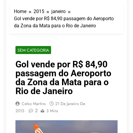
Turismo impulsiona
recorde de passageiros
Home
2015
janeiro
nos aeroportos da
7 De Agosto De 2026
Região Sul
Gol vende por R$ 84,90 passagem do Aeroporto
Hotel Premium
da Zona da Mata para o Rio de Janeiro
Campinas fortalece
atuação nos segmentos
7 De Agosto De 2026
de lazer e corporativo
Executivo com carreira
internacional, Marc
SEM CATEGORIA
Balanger assume
5 De Agosto De 2026
comando do Wyndham
LATAM anuncia 42
Gol vende por R$ 84,90
São Paulo Ibirapuera
rotas na primeira fase
passagem do Aeroporto
de operação do
5 De Agosto De 2026
Embraer 195-E2
Azul retoma voos
da Zona da Mata para o
diretos entre Porto
Rio de Janeiro
Alegre e Montevidéu
5 De Agosto De 2026
em dezembro
Celso Martins
21 De Janeiro De
2
2015
3 Mins