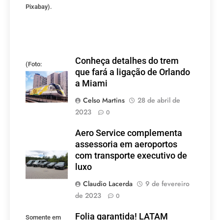
Pixabay).
Conheça detalhes do trem
(Foto:
que fará a ligação de Orlando
divulgação)
a Miami
Celso Martins
28 de abril de
2023
0
Aero Service complementa
assessoria em aeroportos
com transporte executivo de
luxo
Claudio Lacerda
9 de fevereiro
de 2023
0
Folia garantida! LATAM
Somente em