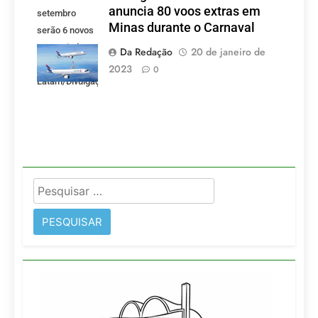
anuncia 80 voos extras em
setembro
Minas durante o Carnaval
serão 6 novos
voos criados
Da Redação
20 de janeiro de
pela LATAM.
2023
0
Latam/Divulgação)
Pesquisar
por: