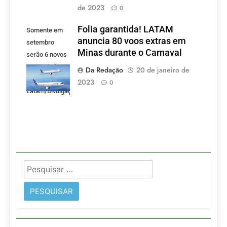
de 2023
0
Folia garantida! LATAM
Somente em
anuncia 80 voos extras em
setembro
Minas durante o Carnaval
serão 6 novos
voos criados
Da Redação
20 de janeiro de
pela LATAM.
2023
0
Latam/Divulgação)
Pesquisar
por: