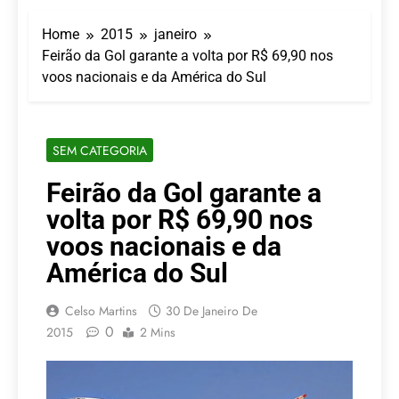
Turismo impulsiona
recorde de passageiros
Home
2015
janeiro
nos aeroportos da
7 De Agosto De 2026
Região Sul
Feirão da Gol garante a volta por R$ 69,90 nos
Hotel Premium
voos nacionais e da América do Sul
Campinas fortalece
atuação nos segmentos
7 De Agosto De 2026
de lazer e corporativo
Executivo com carreira
internacional, Marc
SEM CATEGORIA
Balanger assume
5 De Agosto De 2026
comando do Wyndham
LATAM anuncia 42
Feirão da Gol garante a
São Paulo Ibirapuera
rotas na primeira fase
volta por R$ 69,90 nos
de operação do
5 De Agosto De 2026
Embraer 195-E2
Azul retoma voos
voos nacionais e da
diretos entre Porto
América do Sul
Alegre e Montevidéu
5 De Agosto De 2026
em dezembro
Celso Martins
30 De Janeiro De
0
2015
2 Mins