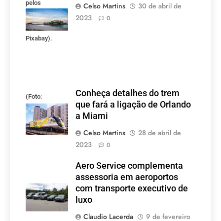
pelos
Celso Martins
30 de abril de
mineiros.
2023
0
(Foto:
Pixabay).
Conheça detalhes do trem
(Foto:
que fará a ligação de Orlando
divulgação)
a Miami
Celso Martins
28 de abril de
2023
0
Aero Service complementa
assessoria em aeroportos
com transporte executivo de
luxo
Claudio Lacerda
9 de fevereiro