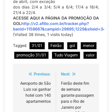
de abril, com exceção
dos dias 2/4 a 3/4; 5/4 a 6/4; 17/4 a 18/4;
21/4 a 22/4.
ACESSE AQUI A PÁGINA DA PROMOÇÃO DA
GOL
http://v2.afilio.com.br/tracker.php?
banid=1158667&campid=29895;1229&siteid=34112
(Visited 38 times, 1 visits today)
Tagged:
31/01
Feirão
gol
menor
promoção 31/01
Tudo Viagem
valor
Previous:
Next:
Navegação
de
Aeroporto de São
Feirão deste fim
Luís vai ganhar
de semana
Post
hotel com 140
garante passagem
apartamentos
para o Rio de
Janeiro por