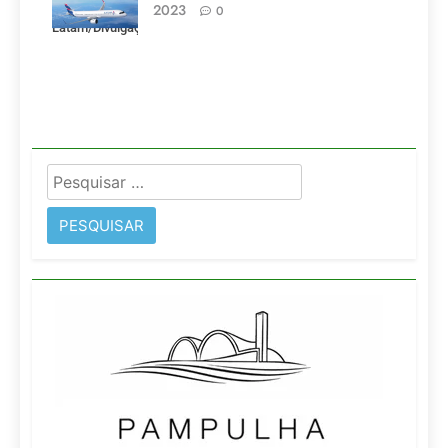
pela LATAM.
2023
0
Latam/Divulgação)
Pesquisar
por: