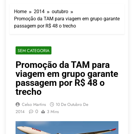
LATAM anuncia 42
São Paulo Ibirapuera
rotas na primeira fase
Home
2014
outubro
de operação do
5 De Agosto De 2026
Embraer 195-E2
Promoção da TAM para viagem em grupo garante
Azul retoma voos
passagem por R$ 48 o trecho
diretos entre Porto
Alegre e Montevidéu
5 De Agosto De 2026
em dezembro
Turismo na Serra
Catarinense: Região do
SEM CATEGORIA
Salto Caveiras atrai
5 De Agosto De 2026
novos investimentos e
Toda a Europa em Um
Promoção da TAM para
fortalece infraestrutura
Só Lugar: Descubra as
viagem em grupo garante
Atrações do Parque
4 De Agosto De 2026
Mini-Europe
Por Dentro do Atomium:
passagem por R$ 48 o
História, Ciência e a
trecho
Melhor Vista de
4 De Agosto De 2026
Bruxelas
Celso Martins
10 De Outubro De
0
2014
3 Mins