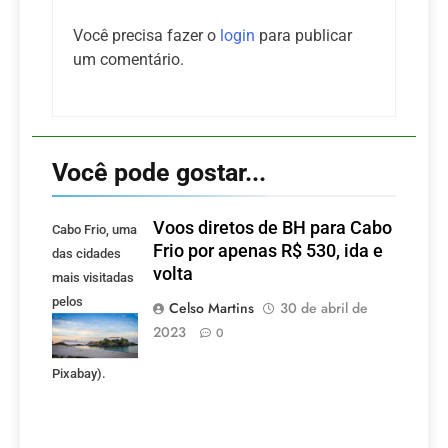
Você precisa fazer o
login
para publicar
um comentário.
Você pode gostar...
Voos diretos de BH para Cabo
Cabo Frio, uma
Frio por apenas R$ 530, ida e
das cidades
volta
mais visitadas
pelos
Celso Martins
30 de abril de
mineiros.
2023
0
(Foto:
Pixabay).