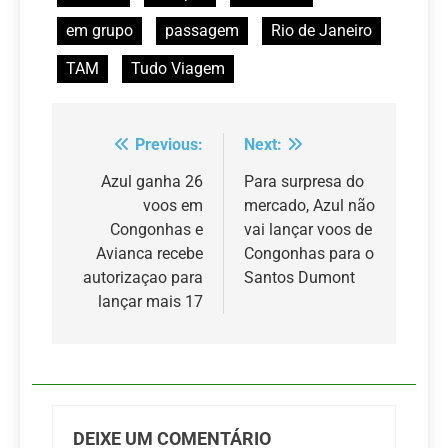
em grupo
passagem
Rio de Janeiro
TAM
Tudo Viagem
Previous:
Next:
Navegação
de
Azul ganha 26
Para surpresa do
voos em
mercado, Azul não
Post
Congonhas e
vai lançar voos de
Avianca recebe
Congonhas para o
autorizaçao para
Santos Dumont
lançar mais 17
DEIXE UM COMENTÁRIO