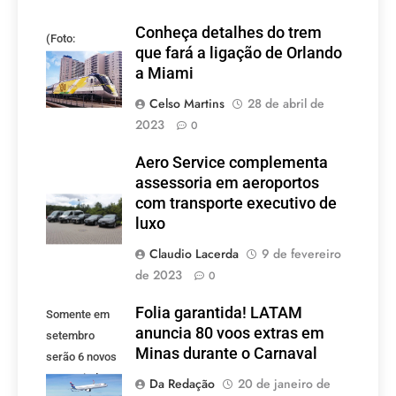
Conheça detalhes do trem
(Foto:
que fará a ligação de Orlando
divulgação)
a Miami
Celso Martins
28 de abril de
2023
0
Aero Service complementa
assessoria em aeroportos
com transporte executivo de
luxo
Claudio Lacerda
9 de fevereiro
de 2023
0
Folia garantida! LATAM
Somente em
anuncia 80 voos extras em
setembro
Minas durante o Carnaval
serão 6 novos
voos criados
Da Redação
20 de janeiro de