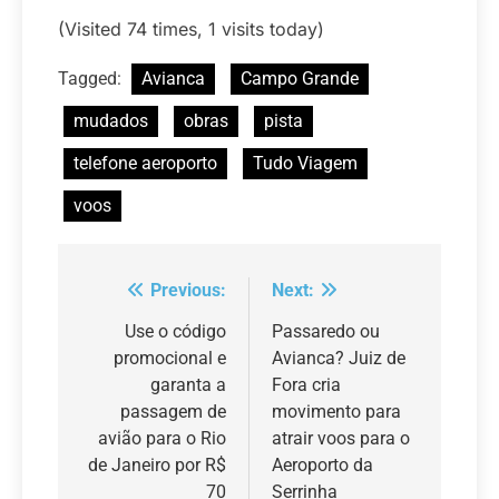
(Visited 74 times, 1 visits today)
Tagged:
Avianca
Campo Grande
mudados
obras
pista
telefone aeroporto
Tudo Viagem
voos
Previous:
Next:
Navegação
de
Use o código
Passaredo ou
promocional e
Avianca? Juiz de
Post
garanta a
Fora cria
passagem de
movimento para
avião para o Rio
atrair voos para o
de Janeiro por R$
Aeroporto da
70
Serrinha