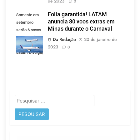
de 2023
0
Folia garantida! LATAM
Somente em
anuncia 80 voos extras em
setembro
Minas durante o Carnaval
serão 6 novos
voos criados
Da Redação
20 de janeiro de
pela LATAM.
2023
0
Latam/Divulgação)
Pesquisar
por: