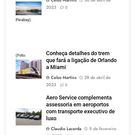
Celso Martins
30 de abril de
mineiros.
2023
0
(Foto:
Pixabay).
Conheça detalhes do trem
(Foto:
que fará a ligação de Orlando
divulgação)
a Miami
Celso Martins
28 de abril de
2023
0
Aero Service complementa
assessoria em aeroportos
com transporte executivo de
luxo
Claudio Lacerda
9 de fevereiro