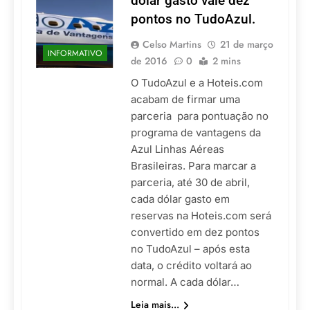
dólar gasto vale dez
pontos no TudoAzul.
Celso Martins
21 de março
INFORMATIVO
de 2016
0
2 mins
O TudoAzul e a Hoteis.com
acabam de firmar uma
parceria para pontuação no
programa de vantagens da
Azul Linhas Aéreas
Brasileiras. Para marcar a
parceria, até 30 de abril,
cada dólar gasto em
reservas na Hoteis.com será
convertido em dez pontos
no TudoAzul – após esta
data, o crédito voltará ao
normal. A cada dólar…
Leia mais...