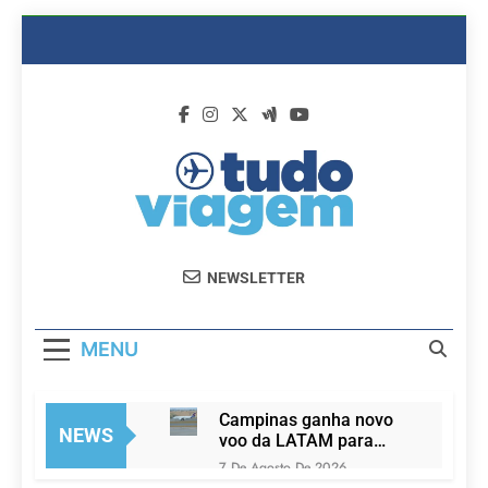
Skip
to
content
Dicas De
Passagens Aéreas E Hotéis Em
NEWSLETTER
Viagem
Promocão
MENU
Campinas ganha novo
NEWS
voo da LATAM para
Porto Alegre a partir de
7 De Agosto De 2026
2027