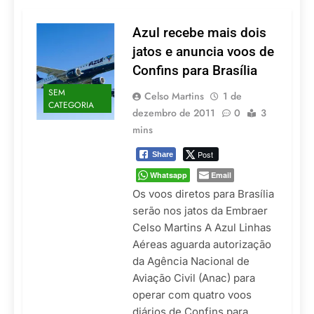
Turismo impulsiona
recorde de passageiros
nos aeroportos da
Azul recebe mais dois
7 De Agosto De 2026
Região Sul
Hotel Premium
jatos e anuncia voos de
Campinas fortalece
Confins para Brasília
atuação nos segmentos
7 De Agosto De 2026
de lazer e corporativo
SEM
Executivo com carreira
Celso Martins
1 de
CATEGORIA
internacional, Marc
dezembro de 2011
0
3
Balanger assume
5 De Agosto De 2026
mins
comando do Wyndham
LATAM anuncia 42
São Paulo Ibirapuera
rotas na primeira fase
Post
Share
de operação do
5 De Agosto De 2026
Whatsapp
Email
Embraer 195-E2
Azul retoma voos
Os voos diretos para Brasília
diretos entre Porto
serão nos jatos da Embraer
Alegre e Montevidéu
5 De Agosto De 2026
Celso Martins A Azul Linhas
em dezembro
Aéreas aguarda autorização
da Agência Nacional de
Aviação Civil (Anac) para
operar com quatro voos
diários de Confins para