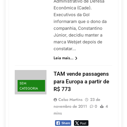
Administrativo de Defesa
Econômica (Cade).
Executivos da Gol
informaram que o dono da
companhia, Constantino
Júnior, decidiu manter a
marca Webjet depois de
constatar…
Leia mais...
TAM vende passagens
para Europa a partir de
SEM
CATEGORIA
R$ 773
Celso Martins
23 de
novembro de 2011
0
4
mins
Post
Share