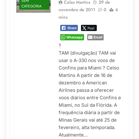
SEM
Celso Martins
29 de
CATEGORIA
novembro de 2011
0
6
mins
Post
Share
Whatsapp
Email
?
TAM (divulgação) TAM vai
usar o A-330 nos voos de
Confins para Miami ? Celso
Martins A partir de 16 de
dezembro a American
Airlines passa a oferecer
voos diários entre Confins e
Miami, no Sul da Flórida. A
frequência diária a partir de
Minas Gerais vai até 25 de
fevereiro, alta temporada.
Atualmente…