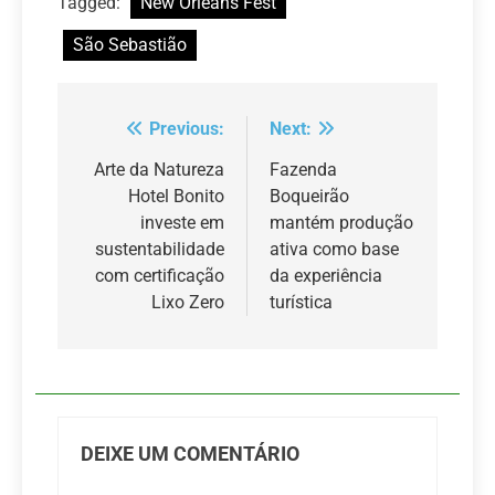
Tagged:
New Orleans Fest
São Sebastião
Previous:
Next:
Navegação
de
Arte da Natureza
Fazenda
Hotel Bonito
Boqueirão
Post
investe em
mantém produção
sustentabilidade
ativa como base
com certificação
da experiência
Lixo Zero
turística
DEIXE UM COMENTÁRIO