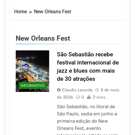
LATAM anuncia 42
São Paulo Ibirapuera
rotas na primeira fase
Home
New Orleans Fest
de operação do
5 De Agosto De 2026
Embraer 195-E2
Azul retoma voos
diretos entre Porto
Alegre e Montevidéu
5 De Agosto De 2026
New Orleans Fest
em dezembro
Turismo na Serra
Catarinense: Região do
Salto Caveiras atrai
São Sebastião recebe
5 De Agosto De 2026
novos investimentos e
Toda a Europa em Um
festival internacional de
fortalece infraestrutura
Só Lugar: Descubra as
jazz e blues com mais
Atrações do Parque
4 De Agosto De 2026
Mini-Europe
de 30 atrações
Por Dentro do Atomium:
INFORMATIVO
História, Ciência e a
Claudio Lacerda
8 de maio
Melhor Vista de
4 De Agosto De 2026
de 2026
0
2 mins
Bruxelas
São Sebastião, no litoral de
São Paulo, sedia em junho a
primeira edição do New
Orleans Fest, evento