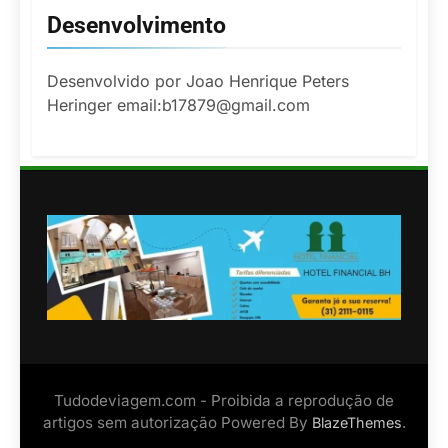
Desenvolvimento
Desenvolvido por Joao Henrique Peters
Heringer email:b17879@gmail.com
Tudodeviagem.com - Proibida a reprodução de
artigos sem autorização Powered By
.
BlazeThemes