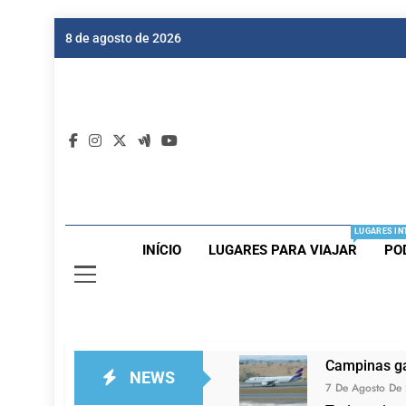
Skip
8 de agosto de 2026
to
content
Dic
Passagen
LUGARES IN
INÍCIO
LUGARES PARA VIAJAR
PO
Campinas ga
NEWS
7 De Agosto De