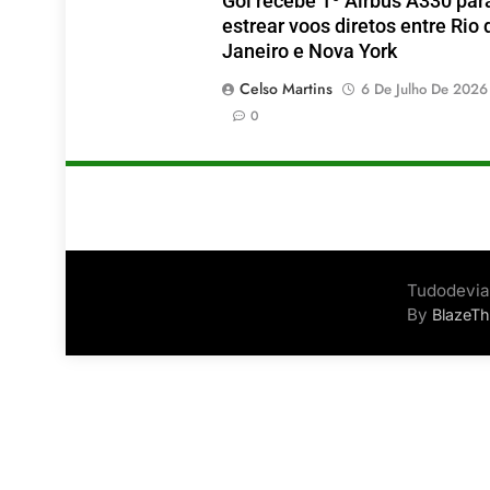
Gol recebe 1º Airbus A330 par
estrear voos diretos entre Rio 
Janeiro e Nova York
Celso Martins
6 De Julho De 2026
0
Tudodevia
By
BlazeT