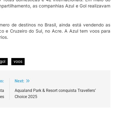
partilhamento, as companhias Azul e Gol realizavam
ero de destinos no Brasil, ainda está vendendo as
o e Cruzeiro do Sul, no Acre. A Azul tem voos para
ios.
gol
voos
us:
Next:
sta
Aqualand Park & Resort conquista Travellers’
ões
Choice 2025