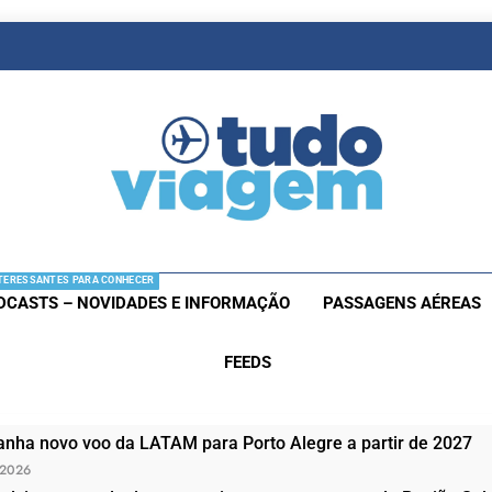
as De Viagem
s Aéreas E Hotéis Em Promocão
TERESSANTES PARA CONHECER
DCASTS – NOVIDADES E INFORMAÇÃO
PASSAGENS AÉREAS
FEEDS
nha novo voo da LATAM para Porto Alegre a partir de 2027
 2026