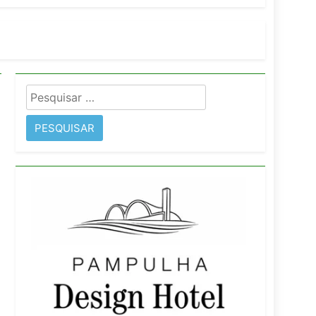
orativo
 Wyndham São Paulo Ibirapuera
Pesquisar
por: