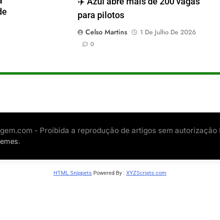
a
✈️ Azul abre mais de 200 vagas
de
para pilotos
Celso Martins
1 De Julho De 2026
0
gem.com - Proibida a reprodução de artigos sem autorização
.
hemes
HTML Snippets
Powered By :
XYZScripts.com