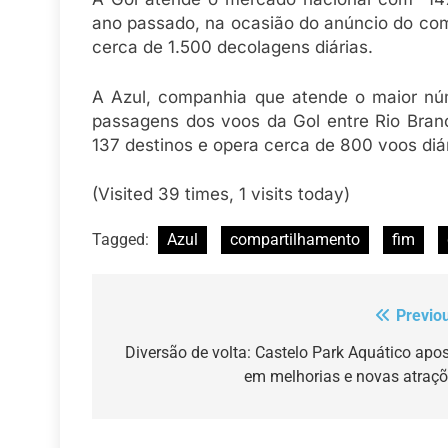
ano passado, na ocasião do anúncio do com
cerca de 1.500 decolagens diárias.
A Azul, companhia que atende o maior núm
passagens dos voos da Gol entre Rio Branc
137 destinos e opera cerca de 800 voos diár
(Visited 39 times, 1 visits today)
Tagged:
Azul
compartilhamento
fim
Previo
Navegação
de
Diversão de volta: Castelo Park Aquático apo
em melhorias e novas atraç
Post