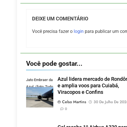
DEIXE UM COMENTÁRIO
Você precisa fazer o
login
para publicar um com
Você pode gostar...
Azul lidera mercado de Rondô
Jato Embraer da
e amplia voos para Cuiabá,
Azul. (foto: Tudo
Viracopos e Confins
Viagem)
Celso Martins
30 De Julho De 202
0