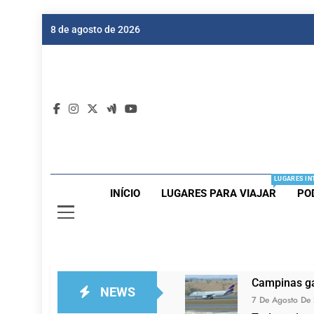
Skip
8 de agosto de 2026
to
content
Dic
Passagen
LUGARES IN
INÍCIO
LUGARES PARA VIAJAR
PO
Campinas ga
NEWS
7 De Agosto De