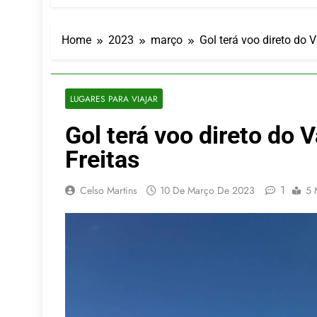
Turismo imp
7 De Agosto De
Hotel Premi
Home
2023
março
Gol terá voo direto do V
7 De Agosto De
Executivo c
5 De Agosto De
LUGARES PARA VIAJAR
LATAM anunc
Gol terá voo direto do 
5 De Agosto De
Azul retoma
Freitas
5 De Agosto De
1
Celso Martins
10 De Março De 2023
5 