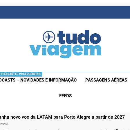
as De Viagem
s Aéreas E Hotéis Em Promocão
TERESSANTES PARA CONHECER
DCASTS – NOVIDADES E INFORMAÇÃO
PASSAGENS AÉREAS
FEEDS
nha novo voo da LATAM para Porto Alegre a partir de 2027
 2026