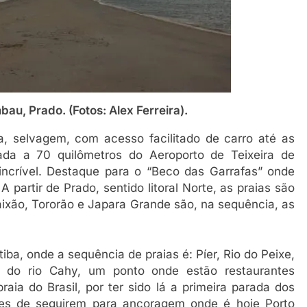
au, Prado. (Fotos: Alex Ferreira).
a, selvagem, com acesso facilitado de carro até as
zada a 70 quilômetros do Aeroporto de Teixeira de
incrível. Destaque para o “Beco das Garrafas” onde
A partir de Prado, sentido litoral Norte, as praias são
aixão, Tororão e Japara Grande são, na sequência, as
iba, onde a sequência de praias é: Píer, Rio do Peixe,
a do rio Cahy, um ponto onde estão restaurantes
aia do Brasil, por ter sido lá a primeira parada dos
tes de seguirem para ancoragem onde é hoje Porto