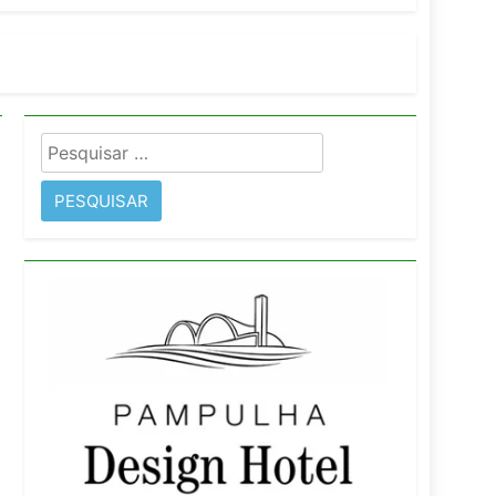
orativo
 Wyndham São Paulo Ibirapuera
Pesquisar
por: