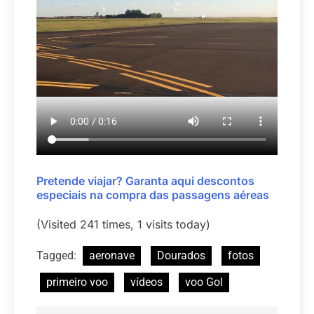
Pretende viajar? Garanta aqui descontos
especiais na compra das passagens aéreas
(Visited 241 times, 1 visits today)
Tagged:
aeronave
Dourados
fotos
primeiro voo
vídeos
voo Gol